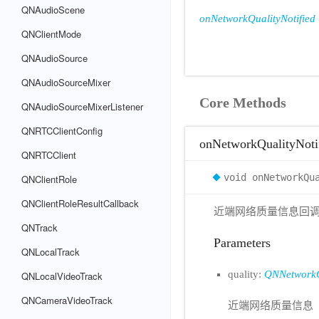
QNAudioScene
onNetworkQualityNotified
QNClientMode
QNAudioSource
QNAudioSourceMixer
Core Methods
QNAudioSourceMixerListener
QNRTCClientConfig
onNetworkQualityNoti
QNRTCClient
void onNetworkQu
QNClientRole
QNClientRoleResultCallback
近端网络质量信息回调
QNTrack
Parameters
QNLocalTrack
quality:
QNNetworkQ
QNLocalVideoTrack
QNCameraVideoTrack
近端网络质量信息