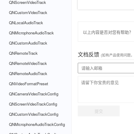
QNScreenVideoTrack
QNCustomVideoTrack
QNLocalAudioTrack
以上内容是否对您有帮助？
QNMicrophoneAudioTrack
QNCustomAudioTrack
文档反馈
QNRemoteTrack
(如有产品使用问题
QNRemoteVideoTrack
QNRemoteAudioTrack
QNVideoFormatPreset
QNCameraVideoTrackConfig
QNScreenVideoTrackConfig
提交
QNCustomVideoTrackConfig
QNMicrophoneAudioTrackConfig