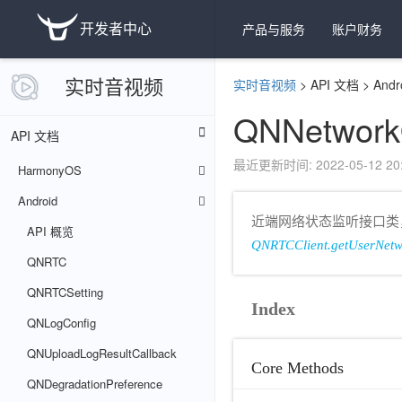
开发者中心
产品与服务
账户财务
实时音视频
实时音视频
>
API 文档
>
Andr
QNNetworkQ
API 文档
最近更新时间: 2022-05-12 20:
HarmonyOS
Android
近端网络状态监听接口类
API 概览
QNRTCClient.getUserNetw
QNRTC
QNRTCSetting
Index
QNLogConfig
QNUploadLogResultCallback
Core Methods
QNDegradationPreference