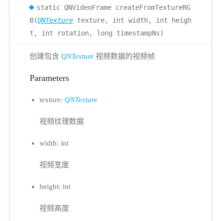
static QNVideoFrame createFromTextureRG
B(
QNTexture
texture, int width, int heigh
t, int rotation, long timestampNs)
创建包含
QNTexture
视频数据的视频帧
Parameters
texture:
QNTexture
视频纹理数据
width: int
视频宽度
height: int
视频高度