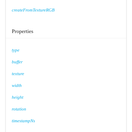
createFromTextureRGB
Properties
type
buffer
texture
width
height
rotation
timestampNs