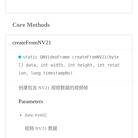
Core Methods
createFromNV21
static QNVideoFrame createFromNV21(byte
[] data, int width, int height, int rotat
ion, long timestampNs)
创建包含 NV21 视频数据的视频帧
Parameters
data: byte[]
视频 NV21 数据