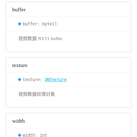
buffer
buffer: byte[]
视频数据 NV21 buffer
texture
texture:
QNTexture
视频数据纹理对象
width
width: int