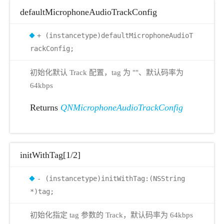
defaultMicrophoneAudioTrackConfig
+ (instancetype)defaultMicrophoneAudioT
rackConfig;
初始化默认 Track 配置，tag 为 ""、默认码率为
64kbps
Returns
QNMicrophoneAudioTrackConfig
initWithTag[1/2]
- (instancetype)initWithTag:(NSString
*)tag;
初始化指定 tag 参数的 Track，默认码率为 64kbps