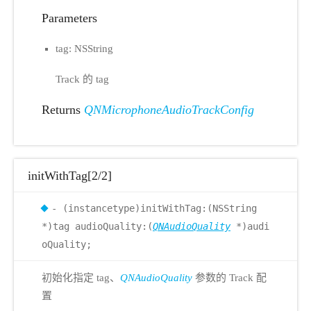
Parameters
tag: NSString
Track 的 tag
Returns
QNMicrophoneAudioTrackConfig
initWithTag[2/2]
- (instancetype)initWithTag:(NSString
*)tag audioQuality:(
QNAudioQuality
*)audi
oQuality;
初始化指定 tag、
QNAudioQuality
参数的 Track 配
置