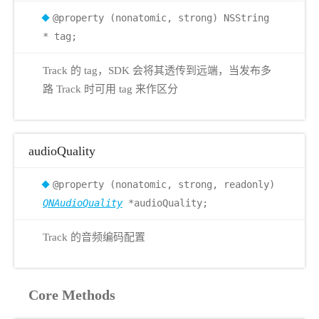
@property (nonatomic, strong) NSString
* tag;
Track 的 tag，SDK 会将其透传到远端，当发布多
路 Track 时可用 tag 来作区分
audioQuality
@property (nonatomic, strong, readonly)
QNAudioQuality
*audioQuality;
Track 的音频编码配置
Core Methods