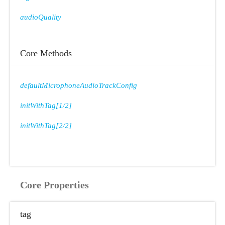
audioQuality
Core Methods
defaultMicrophoneAudioTrackConfig
initWithTag[1/2]
initWithTag[2/2]
Core Properties
tag