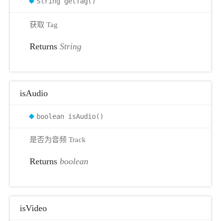
String getTag()
获取 Tag
Returns
String
isAudio
boolean isAudio()
是否为音频 Track
Returns
boolean
isVideo