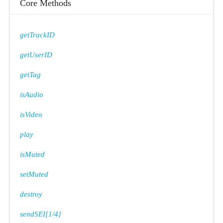
Core Methods
getTrackID
getUserID
getTag
isAudio
isVideo
play
isMuted
setMuted
destroy
sendSEI[1/4]