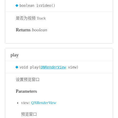
boolean isVideo()
是否为视频 Track
Returns
boolean
play
void play(
QNRenderView
view)
设置预览窗口
Parameters
view:
QNRenderView
预览窗口