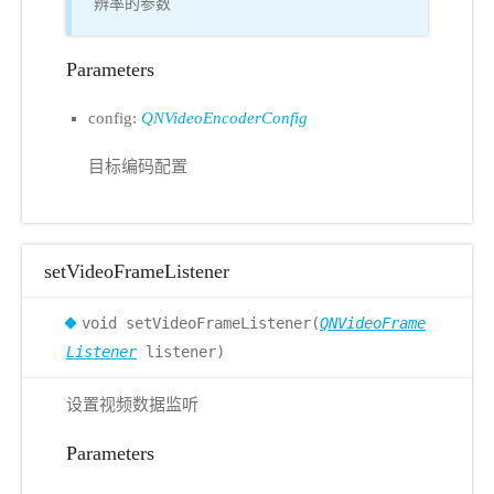
辨率的参数
Parameters
config:
QNVideoEncoderConfig
目标编码配置
setVideoFrameListener
void setVideoFrameListener(
QNVideoFrame
Listener
listener)
设置视频数据监听
Parameters