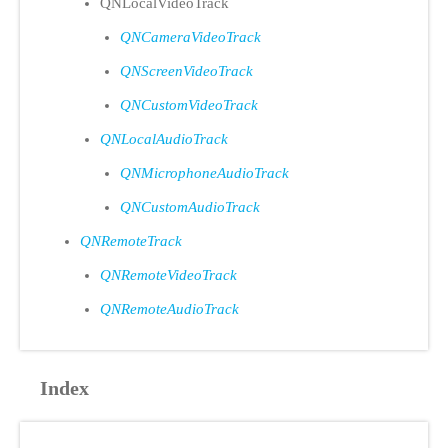
QNLocalVideoTrack
QNCameraVideoTrack
QNScreenVideoTrack
QNCustomVideoTrack
QNLocalAudioTrack
QNMicrophoneAudioTrack
QNCustomAudioTrack
QNRemoteTrack
QNRemoteVideoTrack
QNRemoteAudioTrack
Index