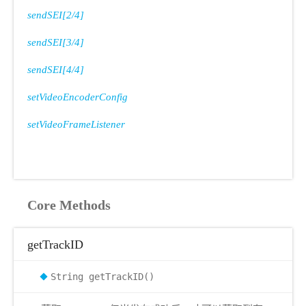
sendSEI[2/4]
sendSEI[3/4]
sendSEI[4/4]
setVideoEncoderConfig
setVideoFrameListener
Core Methods
getTrackID
String getTrackID()