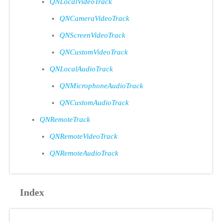
QNLocalVideoTrack
QNCameraVideoTrack
QNScreenVideoTrack
QNCustomVideoTrack
QNLocalAudioTrack
QNMicrophoneAudioTrack
QNCustomAudioTrack
QNRemoteTrack
QNRemoteVideoTrack
QNRemoteAudioTrack
Index