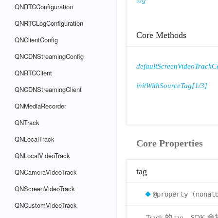
tag
QNRTCConfiguration
QNRTCLogConfiguration
Core Methods
QNClientConfig
QNCDNStreamingConfig
defaultScreenVideoTrackC
QNRTCClient
initWithSourceTag[1/3]
QNCDNStreamingClient
QNMediaRecorder
QNTrack
QNLocalTrack
Core Properties
QNLocalVideoTrack
tag
QNCameraVideoTrack
QNScreenVideoTrack
@property (nonat
QNCustomVideoTrack
Track 的 tag，SD