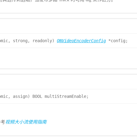
omic, strong, readonly)
QNVideoEncoderConfig
*config;
omic, assign) BOOL multiStreamEnable;
参考
视频大小流使用指南