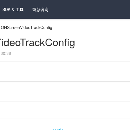
SDK & 工具
智慧咨询
>
QNScreenVideoTrackConfig
deoTrackConfig
30:38