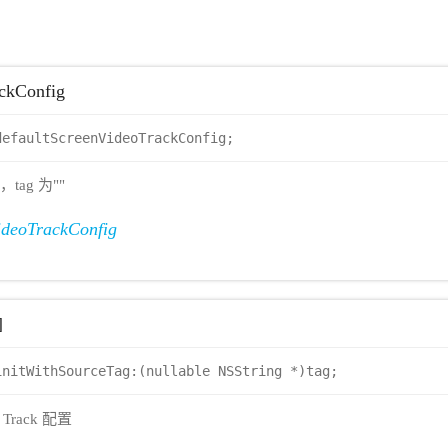
ackConfig
defaultScreenVideoTrackConfig;
tag 为""
deoTrackConfig
]
initWithSourceTag:(nullable NSString *)tag;
Track 配置