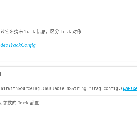
过它来携带 Track 信息，区分 Track 对象
deoTrackConfig
]
initWithSourceTag:(nullable NSString *)tag config:(
QNVid
g 参数的 Track 配置