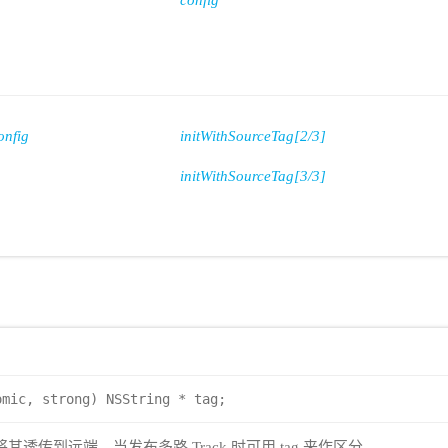
config
onfig
initWithSourceTag[2/3]
initWithSourceTag[3/3]
omic, strong) NSString * tag;
K 会将其透传到远端，当发布多路 Track 时可用 tag 来作区分。