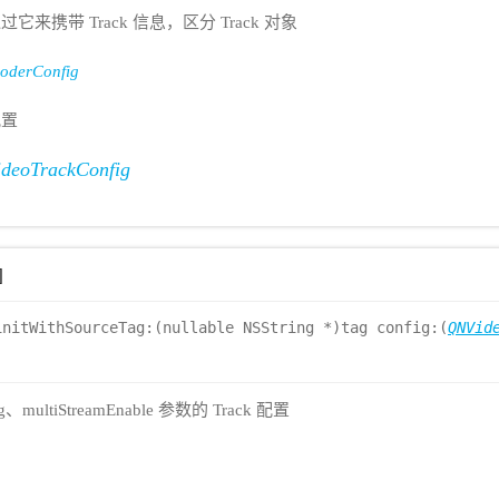
过它来携带 Track 信息，区分 Track 对象
oderConfig
配置
deoTrackConfig
]
initWithSourceTag:(nullable NSString *)tag config:(
QNVid
multiStreamEnable 参数的 Track 配置