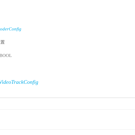
oderConfig
配置
: BOOL
ideoTrackConfig