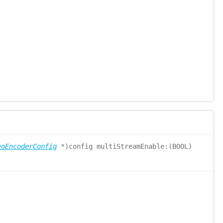
eoEncoderConfig
*)config multiStreamEnable:(BOOL)