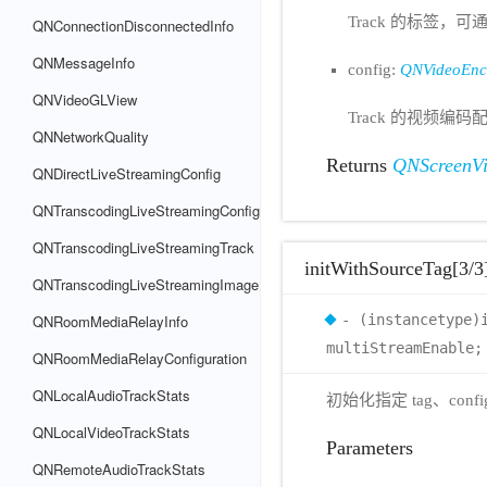
Track 的标签，可通
QNConnectionDisconnectedInfo
QNMessageInfo
config:
QNVideoEnc
QNVideoGLView
Track 的视频编码
QNNetworkQuality
Returns
QNScreenVi
QNDirectLiveStreamingConfig
QNTranscodingLiveStreamingConfig
QNTranscodingLiveStreamingTrack
initWithSourceTag[3/3
QNTranscodingLiveStreamingImage
QNRoomMediaRelayInfo
- (instancetype)
multiStreamEnable;
QNRoomMediaRelayConfiguration
QNLocalAudioTrackStats
初始化指定 tag、config、
QNLocalVideoTrackStats
Parameters
QNRemoteAudioTrackStats