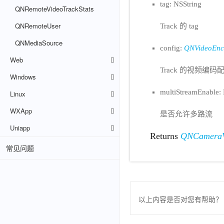
tag: NSString
QNRemoteVideoTrackStats
QNRemoteUser
Track 的 tag
QNMediaSource
config:
QNVideoEnc
Web
Track 的视频编码
Windows
multiStreamEnable
Linux
WXApp
是否允许多路流
Uniapp
Returns
QNCameraV
常见问题
以上内容是否对您有帮助？