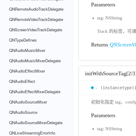
Parameters
QNRemoteAudioTrackDelegate
tag: NSString
QNRemoteVideoTrackDelegate
QNScreenVideoTrackDelegate
Track 的标签，可通
QNTypeDefines
Returns
QNScreenVi
QNAudioMusicMixer
QNAudioMusicMixerDelegate
QNAudioEffectMixer
initWithSourceTag[2/3
QNAudioEffect
- (instancetype)
QNAudioEffectMixerDelegate
QNAudioSourceMixer
初始化指定 tag、confi
QNAudioSource
Parameters
QNAudioSourceMixerDelegate
tag: NSString
QNLiveStreamingErrorInfo