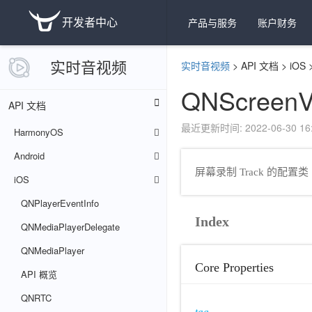
开发者中心
产品与服务
账户财务
实时音视频
实时音视频
>
API 文档
>
iOS
QNScreenVi
API 文档
最近更新时间: 2022-06-30 16:
HarmonyOS
Android
屏幕录制 Track 的配置类
iOS
QNPlayerEventInfo
Index
QNMediaPlayerDelegate
QNMediaPlayer
Core Properties
API 概览
QNRTC