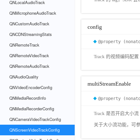
QNLocalAudioTrack
QNMicrophoneAudioTrack
QNCustomAudioTrack
config
QNCDNStreamingStats
@property (nonat
QNRemoteTrack
QNRemoteVideoTrack
Track 的视频编码配置
QNRemoteAudioTrack
QNAudioQuality
multiStreamEnable
QNVideoEncoderConfig
QNMediaRecordInfo
@property (nonat
QNMediaRecorderConfig
Track 是否开启大小流
QNCameraVideoTrackConfig
关于大小流功能，可
QNScreenVideoTrackConfig