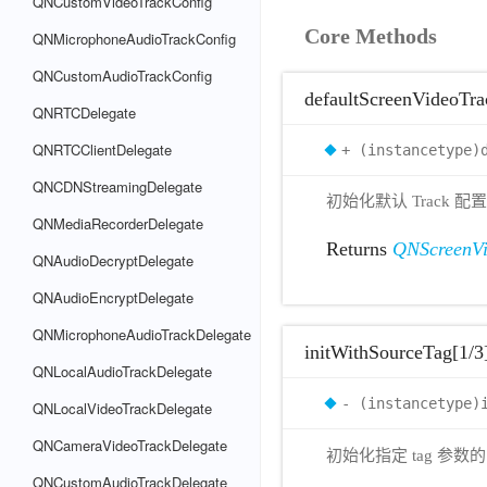
QNCustomVideoTrackConfig
Core Methods
QNMicrophoneAudioTrackConfig
QNCustomAudioTrackConfig
defaultScreenVideoTr
QNRTCDelegate
QNRTCClientDelegate
+ (instancetype)
QNCDNStreamingDelegate
初始化默认 Track 配置，
QNMediaRecorderDelegate
Returns
QNScreenVi
QNAudioDecryptDelegate
QNAudioEncryptDelegate
QNMicrophoneAudioTrackDelegate
initWithSourceTag[1/3
QNLocalAudioTrackDelegate
- (instancetype)
QNLocalVideoTrackDelegate
QNCameraVideoTrackDelegate
初始化指定 tag 参数的 
QNCustomAudioTrackDelegate