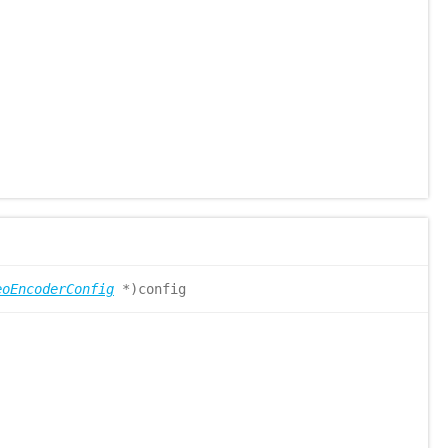
eoEncoderConfig
*)config