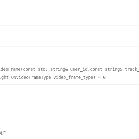
ideoFrame(const std::string& user_id,const string& track
ight,QNVideoFrameType video_frame_type) = 0
用户