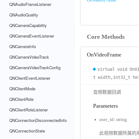
OnVideoFrame
QNAudioFrameListener
QNAudioQuality
QNCameraCapability
QNCameraEventListener
Core Methods
QNCameraInfo
OnVideoFrame
QNCameraVideoTrack
QNCameraVideoTrackConfig
virtual void OnV
t width,int32_t he
QNClientEventListener
QNClientMode
音频数据回调
QNClientRole
Parameters
QNClientRoleListener
user_id: string
QNConnectionDisconnectedInfo
QNConnectionState
此视频数据所属的