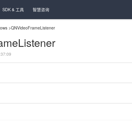
SDK & 工具
智慧咨询
dows
>
QNVideoFrameListener
meListener
37:09