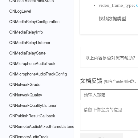
QNLocalVideoTrackStats
video_frame_type:
QNLogLevel
视频数据类型
QNMediaRelayConfiguration
QNMediaRelayInfo
QNMediaRelayListener
QNMediaRelayState
以上内容是否对您有帮助？
QNMicrophoneAudioTrack
QNMicrophoneAudioTrackConfig
文档反馈
(如有产品使用问题
QNNetworkGrade
QNNetworkQuality
QNNetworkQualityListener
QNPublishResultCallback
QNRemoteAudioMixedFrameListener
QNRemoteAudioTrack