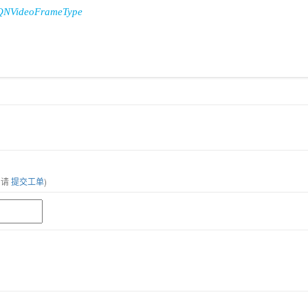
QNVideoFrameType
，请
提交工单
)