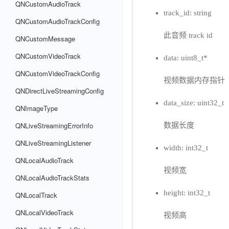
QNCustomAudioTrack
track_id: string
QNCustomAudioTrackConfig
此音频 track id
QNCustomMessage
QNCustomVideoTrack
data: uint8_t*
QNCustomVideoTrackConfig
视频数据内存指针
QNDirectLiveStreamingConfig
data_size: uint32_t
QNImageType
QNLiveStreamingErrorInfo
数据长度
QNLiveStreamingListener
width: int32_t
QNLocalAudioTrack
视频宽
QNLocalAudioTrackStats
height: int32_t
QNLocalTrack
QNLocalVideoTrack
视频高