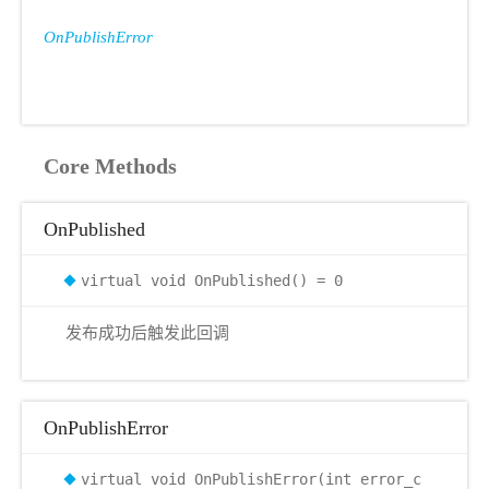
OnPublishError
Core Methods
OnPublished
virtual void OnPublished() = 0
发布成功后触发此回调
OnPublishError
virtual void OnPublishError(int error_c