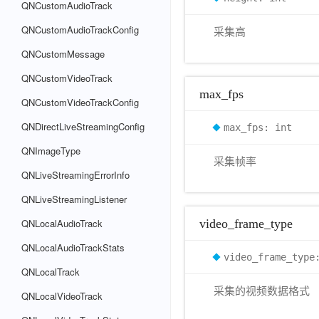
QNCustomAudioTrack
QNCustomAudioTrackConfig
采集高
QNCustomMessage
QNCustomVideoTrack
max_fps
QNCustomVideoTrackConfig
QNDirectLiveStreamingConfig
max_fps: int
QNImageType
采集帧率
QNLiveStreamingErrorInfo
QNLiveStreamingListener
QNLocalAudioTrack
video_frame_type
QNLocalAudioTrackStats
video_frame_typ
QNLocalTrack
采集的视频数据格式
QNLocalVideoTrack