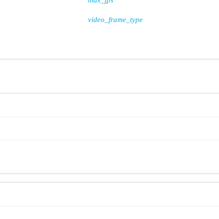
max_fps
video_frame_type