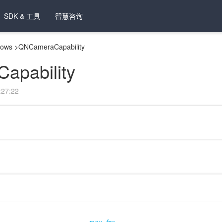
SDK & 工具
智慧咨询
dows
>
QNCameraCapability
apability
27:22