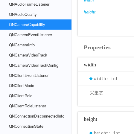
width
QNAudioFrameListener
height
QNAudioQuality
QNCameraCapability
QNCameraEventListener
QNCameraInfo
Properties
QNCameraVideoTrack
width
QNCameraVideoTrackConfig
QNClientEventListener
width: int
QNClientMode
采集宽
QNClientRole
QNClientRoleListener
QNConnectionDisconnectedInfo
height
QNConnectionState
height: int