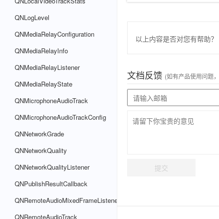
QNLocalVideoTrackStats
QNLogLevel
QNMediaRelayConfiguration
以上内容是否对您有帮助？
QNMediaRelayInfo
QNMediaRelayListener
文档反馈
(如有产品使用问题
QNMediaRelayState
QNMicrophoneAudioTrack
QNMicrophoneAudioTrackConfig
QNNetworkGrade
QNNetworkQuality
QNNetworkQualityListener
提交
QNPublishResultCallback
QNRemoteAudioMixedFrameListener
QNRemoteAudioTrack