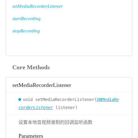
setMediaRecorderListener
startRecording
stopRecording
Core Methods
setMediaRecorderListener
void setMediaRecorderListener(
QNMediaRe
corderListener
listener)
设置本地音视频录制的回调监听函数
Parameters