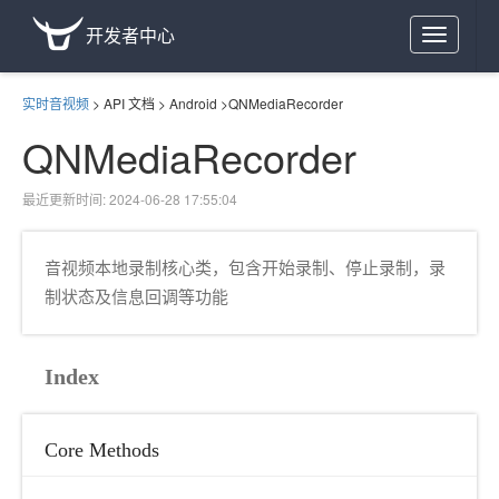
开发者中心
Toggle
navigation
实时音视频
>
API 文档
>
Android
>
QNMediaRecorder
QNMediaRecorder
最近更新时间: 2024-06-28 17:55:04
音视频本地录制核心类，包含开始录制、停止录制，录
制状态及信息回调等功能
Index
Core Methods