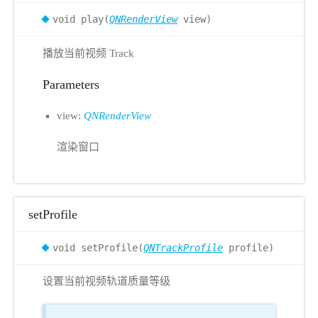
void play(
QNRenderView
view)
播放当前视频 Track
Parameters
view:
QNRenderView
渲染窗口
setProfile
void setProfile(
QNTrackProfile
profile)
设置当前视频轨道质量等级