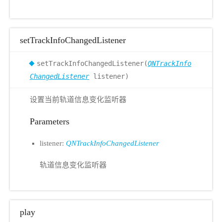
setTrackInfoChangedListener
setTrackInfoChangedListener(
QNTrackInfo
ChangedListener
listener)
设置当前轨道信息变化监听器
Parameters
listener:
QNTrackInfoChangedListener
轨道信息变化监听器
play