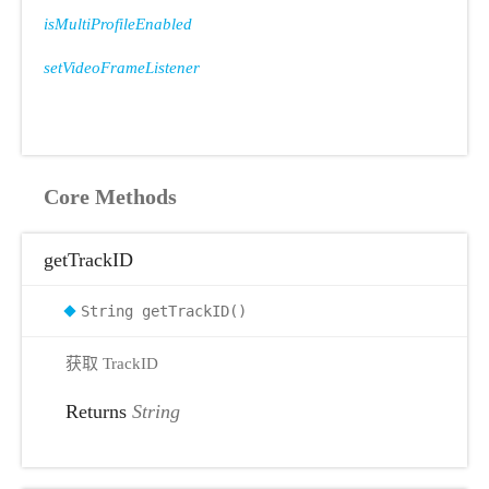
isMultiProfileEnabled
setVideoFrameListener
Core Methods
getTrackID
String getTrackID()
获取 TrackID
Returns
String