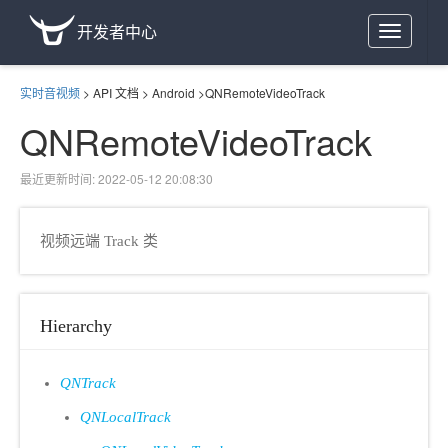
开发者中心
Toggle
navigation
实时音视频
>
API 文档
>
Android
>
QNRemoteVideoTrack
QNRemoteVideoTrack
最近更新时间: 2022-05-12 20:08:30
视频远端 Track 类
Hierarchy
QNTrack
QNLocalTrack