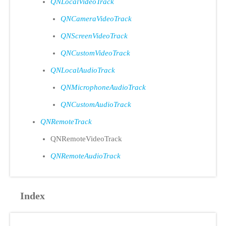
QNLocalVideoTrack
QNCameraVideoTrack
QNScreenVideoTrack
QNCustomVideoTrack
QNLocalAudioTrack
QNMicrophoneAudioTrack
QNCustomAudioTrack
QNRemoteTrack
QNRemoteVideoTrack
QNRemoteAudioTrack
Index