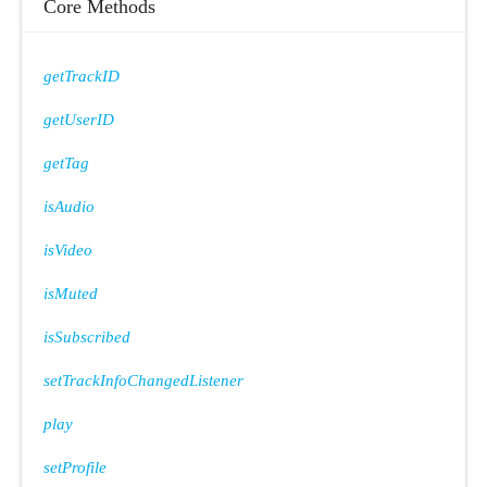
Core Methods
getTrackID
getUserID
getTag
isAudio
isVideo
isMuted
isSubscribed
setTrackInfoChangedListener
play
setProfile