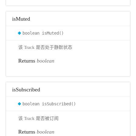
isMuted
boolean isMuted()
该 Track 是否处于静默状态
Returns
boolean
isSubscribed
boolean isSubscribed()
该 Track 是否被订阅
Returns
boolean