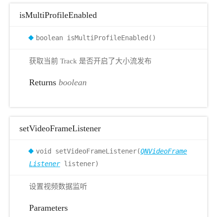
isMultiProfileEnabled
boolean isMultiProfileEnabled()
获取当前 Track 是否开启了大小流发布
Returns
boolean
setVideoFrameListener
void setVideoFrameListener(
QNVideoFrame
Listener
listener)
设置视频数据监听
Parameters