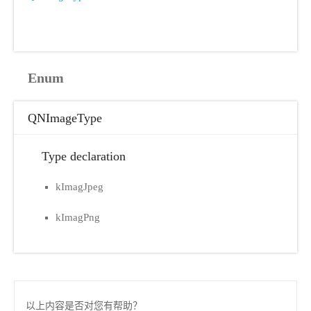
Enum
QNImageType
Type declaration
kImagJpeg
kImagPng
以上内容是否对您有帮助？