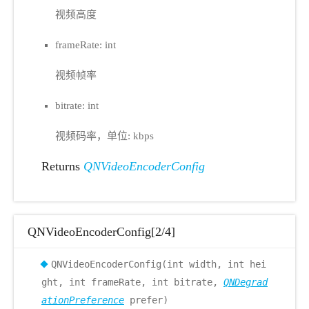
视频高度
frameRate: int
视频帧率
bitrate: int
视频码率，单位: kbps
Returns
QNVideoEncoderConfig
QNVideoEncoderConfig[2/4]
QNVideoEncoderConfig(int width, int hei
ght, int frameRate, int bitrate,
QNDegrad
ationPreference
prefer)