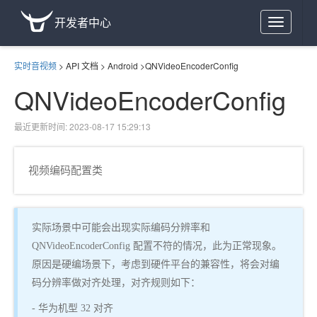
开发者中心
Toggle
navigation
实时音视频
>
API 文档
>
Android
>
QNVideoEncoderConfig
QNVideoEncoderConfig
最近更新时间: 2023-08-17 15:29:13
视频编码配置类
实际场景中可能会出现实际编码分辨率和
QNVideoEncoderConfig 配置不符的情况，此为正常现象。
原因是硬编场景下，考虑到硬件平台的兼容性，将会对编
码分辨率做对齐处理，对齐规则如下：
- 华为机型 32 对齐