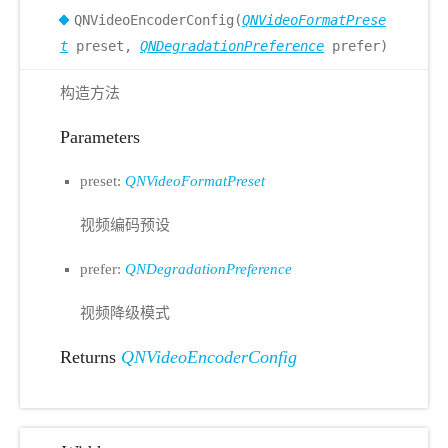
QNVideoEncoderConfig(
QNVideoFormatPrese
t
preset,
QNDegradationPreference
prefer)
构造方法
Parameters
preset:
QNVideoFormatPreset
视频编码预设
prefer:
QNDegradationPreference
视频降级模式
Returns
QNVideoEncoderConfig