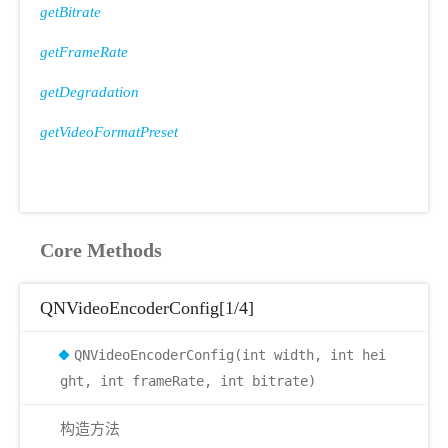
getBitrate
getFrameRate
getDegradation
getVideoFormatPreset
Core Methods
QNVideoEncoderConfig[1/4]
QNVideoEncoderConfig(int width, int hei
ght, int frameRate, int bitrate)
构造方法