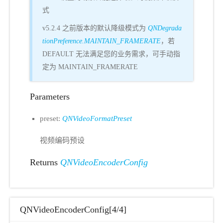
式
v5.2.4 之前版本的默认降级模式为
QNDegrada
tionPreference.MAINTAIN_FRAMERATE
，若
DEFAULT 无法满足您的业务需求，可手动指
定为 MAINTAIN_FRAMERATE
Parameters
preset:
QNVideoFormatPreset
视频编码预设
Returns
QNVideoEncoderConfig
QNVideoEncoderConfig[4/4]