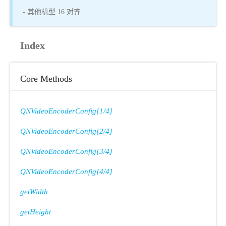
- 其他机型 16 对齐
Index
Core Methods
QNVideoEncoderConfig[1/4]
QNVideoEncoderConfig[2/4]
QNVideoEncoderConfig[3/4]
QNVideoEncoderConfig[4/4]
getWidth
getHeight