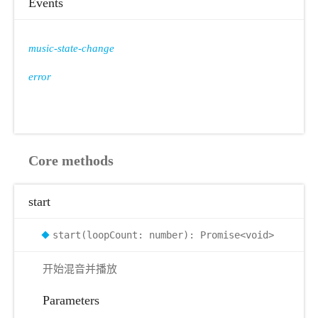
Events
music-state-change
error
Core methods
start
start(loopCount: number): Promise<void>
开始混音并播放
Parameters