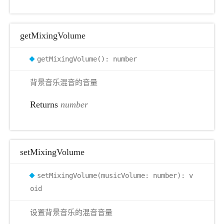
getMixingVolume
getMixingVolume(): number
背景音乐混音的音量
Returns
number
setMixingVolume
setMixingVolume(musicVolume: number): v
oid
设置背景音乐的混音音量