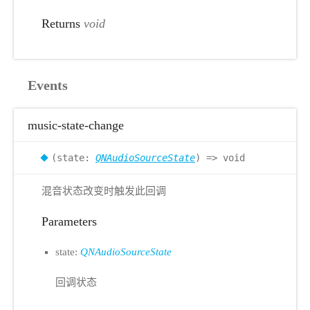
Returns
void
Events
music-state-change
(state:
QNAudioSourceState
) => void
混音状态改变时触发此回调
Parameters
state:
QNAudioSourceState
回调状态