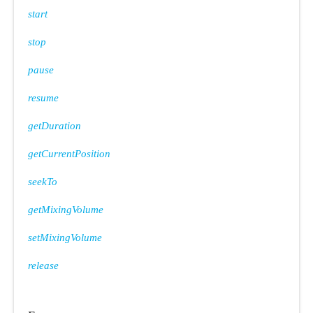
start
stop
pause
resume
getDuration
getCurrentPosition
seekTo
getMixingVolume
setMixingVolume
release