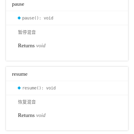
pause
pause(): void
暂停混音
Returns
void
resume
resume(): void
恢复混音
Returns
void