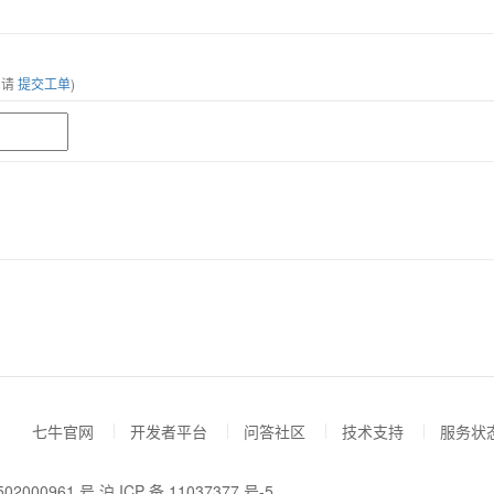
，请
提交工单
)
七牛官网
开发者平台
问答社区
技术支持
服务状
02000961 号
沪 ICP 备 11037377 号-5