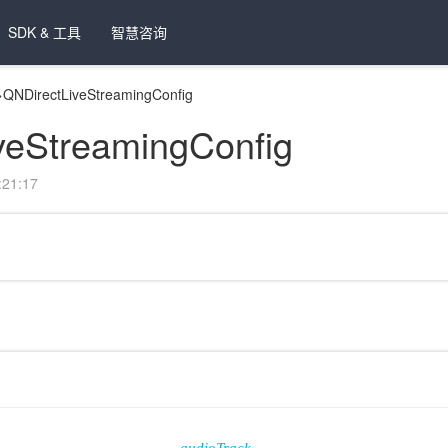
SDK & 工具
智慧咨询
>
QNDirectLiveStreamingConfig
veStreamingConfig
21:17