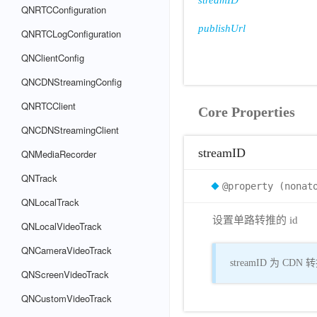
streamID
QNRTCConfiguration
publishUrl
QNRTCLogConfiguration
QNClientConfig
QNCDNStreamingConfig
QNRTCClient
Core Properties
QNCDNStreamingClient
streamID
QNMediaRecorder
QNTrack
@property (nonat
QNLocalTrack
设置单路转推的 id
QNLocalVideoTrack
QNCameraVideoTrack
streamID 为 C
QNScreenVideoTrack
QNCustomVideoTrack