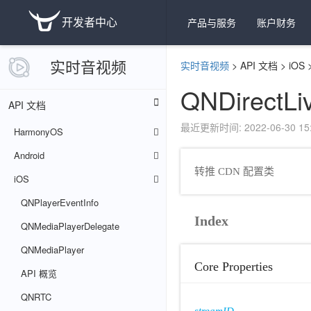
开发者中心
产品与服务
账户财务
实时音视频
实时音视频
>
API 文档
>
iOS
QNDirectLi
API 文档
最近更新时间: 2022-06-30 15:
HarmonyOS
Android
转推 CDN 配置类
iOS
QNPlayerEventInfo
Index
QNMediaPlayerDelegate
QNMediaPlayer
Core Properties
API 概览
QNRTC