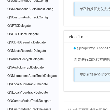
QNCustomVideoTrackConfig
QNMicrophoneAudioTrackConfig
单路转推任务仅支
QNCustomAudioTrackConfig
QNRTCDelegate
QNRTCClientDelegate
videoTrack
QNCDNStreamingDelegate
@property (nonat
QNMediaRecorderDelegate
QNAudioDecryptDelegate
需要进行单路转推的视频 
QNAudioEncryptDelegate
单路转推任务仅支
QNMicrophoneAudioTrackDelegate
QNLocalAudioTrackDelegate
QNLocalVideoTrackDelegate
QNCameraVideoTrackDelegate
QNCustomAudioTrackDelegate
以上内容是否对您有帮助？