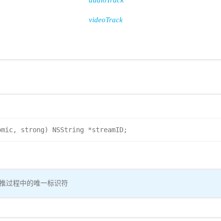
audioTrack
videoTrack
omic, strong) NSString *streamID;
DN 转推过程中的唯一标识符