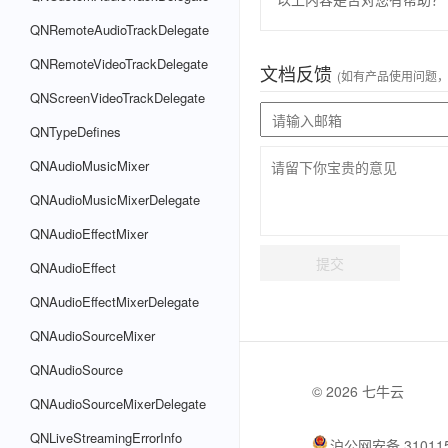
QNRemoteAudioTrackDelegate
QNRemoteVideoTrackDelegate
文档反馈
(如有产品使用问题
QNScreenVideoTrackDelegate
QNTypeDefines
QNAudioMusicMixer
QNAudioMusicMixerDelegate
QNAudioEffectMixer
提交
QNAudioEffect
QNAudioEffectMixerDelegate
QNAudioSourceMixer
QNAudioSource
© 2026 七牛云
QNAudioSourceMixerDelegate
QNLiveStreamingErrorInfo
沪公网安备 310115