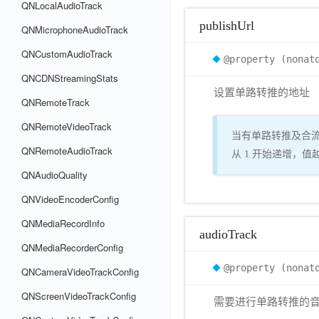
QNLocalAudioTrack
publishUrl
QNMicrophoneAudioTrack
QNCustomAudioTrack
@property (nonat
QNCDNStreamingStats
设置单路转推的地址
QNRemoteTrack
QNRemoteVideoTrack
当有单路转推及合流场
QNRemoteAudioTrack
从 1 开始递增，
QNAudioQuality
QNVideoEncoderConfig
QNMediaRecordInfo
audioTrack
QNMediaRecorderConfig
@property (nonat
QNCameraVideoTrackConfig
QNScreenVideoTrackConfig
需要进行单路转推的音频 