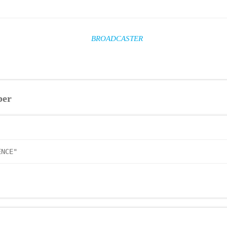
BROADCASTER
ber
ENCE"