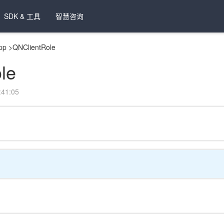
SDK & 工具
智慧咨询
pp
>
QNClientRole
le
41:05