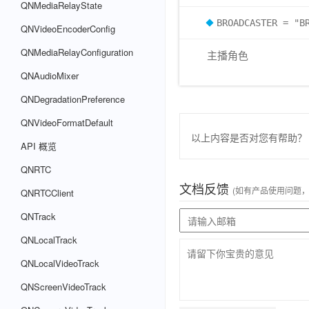
QNMediaRelayState
BROADCASTER = "B
QNVideoEncoderConfig
QNMediaRelayConfiguration
主播角色
QNAudioMixer
QNDegradationPreference
QNVideoFormatDefault
以上内容是否对您有帮助？
API 概览
QNRTC
文档反馈
(如有产品使用问题
QNRTCClient
QNTrack
QNLocalTrack
QNLocalVideoTrack
QNScreenVideoTrack