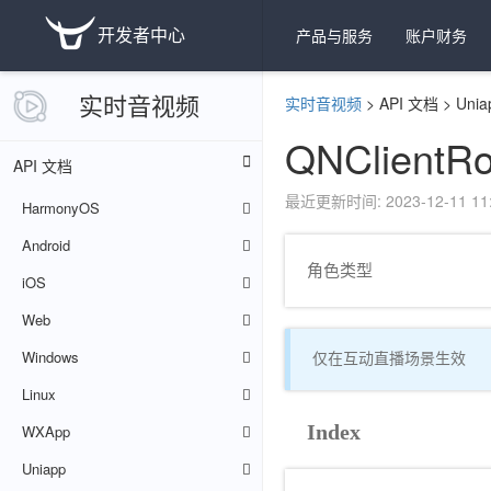
开发者中心
产品与服务
账户财务
实时音视频
实时音视频
>
API 文档
>
Unia
QNClientRo
API 文档
最近更新时间: 2023-12-11 11:
HarmonyOS
Android
角色类型
iOS
Web
Windows
仅在互动直播场景生效
Linux
Index
WXApp
Uniapp