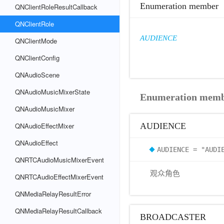
Enumeration member
QNClientRoleResultCallback
QNClientRole
AUDIENCE
QNClientMode
QNClientConfig
QNAudioScene
QNAudioMusicMixerState
Enumeration mem
QNAudioMusicMixer
QNAudioEffectMixer
AUDIENCE
QNAudioEffect
AUDIENCE = "AUDI
QNRTCAudioMusicMixerEvent
观众角色
QNRTCAudioEffectMixerEvent
QNMediaRelayResultError
QNMediaRelayResultCallback
BROADCASTER