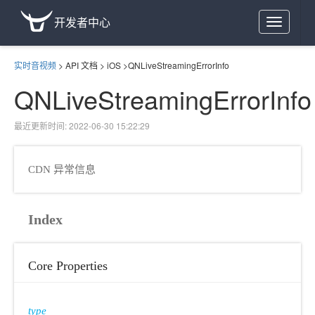
开发者中心
Toggle
navigation
实时音视频
>
API 文档
>
iOS
>
QNLiveStreamingErrorInfo
QNLiveStreamingErrorInfo
最近更新时间: 2022-06-30 15:22:29
CDN 异常信息
Index
Core Properties
type