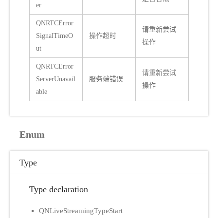
er
QNRTCError
请重新尝试
SignalTimeO
操作超时
操作
ut
QNRTCError
请重新尝试
ServerUnavail
服务端错误
操作
able
Enum
Type
Type declaration
QNLiveStreamingTypeStart