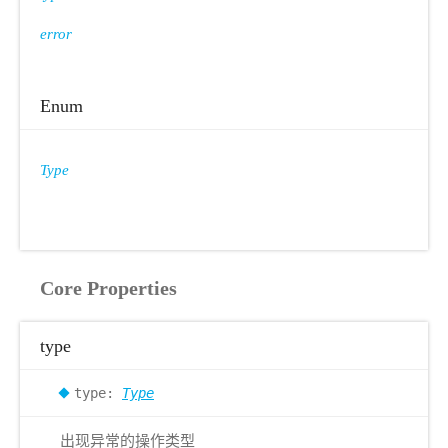
error
Enum
Type
Core Properties
type
type:
Type
出现异常的操作类型