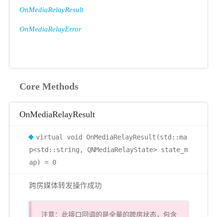
OnMediaRelayResult
OnMediaRelayError
Core Methods
OnMediaRelayResult
virtual void OnMediaRelayResult(std::ma
p<std::string, QNMediaRelayState> state_m
ap) = 0
跨房媒体转发操作成功
注意：此接口回调的是全量的跨房状态，包含