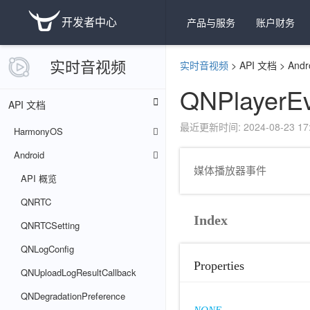
开发者中心
产品与服务
账户财务
实时音视频
实时音视频
>
API 文档
>
Andr
QNPlayerE
API 文档
最近更新时间: 2024-08-23 17:
HarmonyOS
Android
媒体播放器事件
API 概览
QNRTC
Index
QNRTCSetting
QNLogConfig
Properties
QNUploadLogResultCallback
QNDegradationPreference