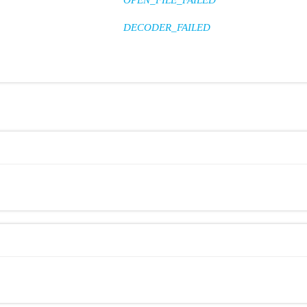
OPEN_FILE_FAILED
DECODER_FAILED