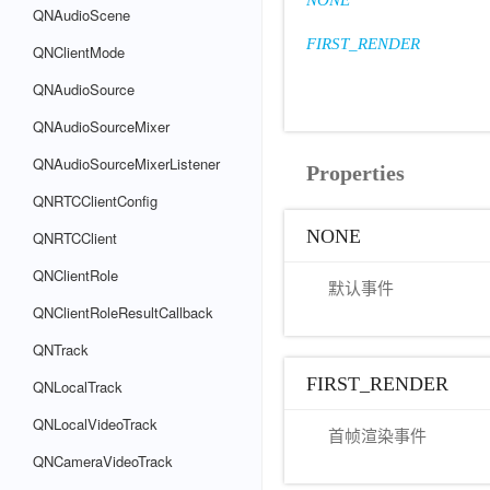
NONE
QNAudioScene
FIRST_RENDER
QNClientMode
QNAudioSource
QNAudioSourceMixer
QNAudioSourceMixerListener
Properties
QNRTCClientConfig
NONE
QNRTCClient
QNClientRole
默认事件
QNClientRoleResultCallback
QNTrack
FIRST_RENDER
QNLocalTrack
QNLocalVideoTrack
首帧渲染事件
QNCameraVideoTrack