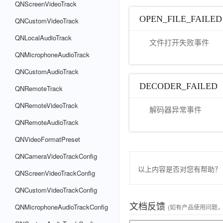
QNScreenVideoTrack
OPEN_FILE_FAILED
QNCustomVideoTrack
QNLocalAudioTrack
文件打开失败事件
QNMicrophoneAudioTrack
QNCustomAudioTrack
DECODER_FAILED
QNRemoteTrack
QNRemoteVideoTrack
解码器异常事件
QNRemoteAudioTrack
QNVideoFormatPreset
QNCameraVideoTrackConfig
以上内容是否对您有帮助？
QNScreenVideoTrackConfig
QNCustomVideoTrackConfig
文档反馈
QNMicrophoneAudioTrackConfig
(如有产品使用问题