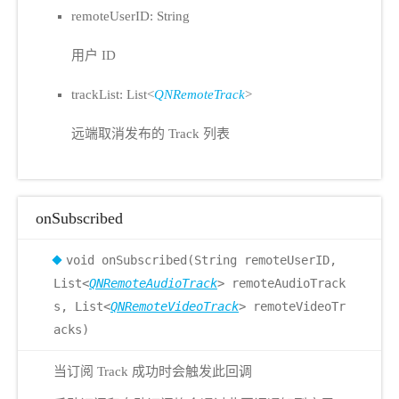
remoteUserID: String
用户 ID
trackList: List<
QNRemoteTrack
>
远端取消发布的 Track 列表
onSubscribed
void onSubscribed(String remoteUserID,
List<
QNRemoteAudioTrack
> remoteAudioTrack
s, List<
QNRemoteVideoTrack
> remoteVideoTr
acks)
当订阅 Track 成功时会触发此回调