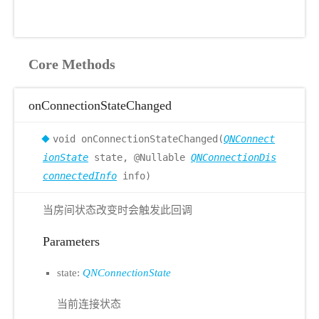
Core Methods
onConnectionStateChanged
void onConnectionStateChanged(
QNConnect
ionState
state, @Nullable
QNConnectionDis
connectedInfo
info)
当房间状态改变时会触发此回调
Parameters
state:
QNConnectionState
当前连接状态