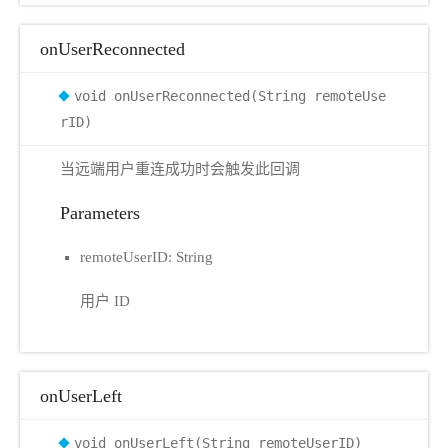
onUserReconnected
void onUserReconnected(String remoteUse
rID)
当远端用户重连成功时会触发此回调
Parameters
remoteUserID: String
用户 ID
onUserLeft
void onUserLeft(String remoteUserID)