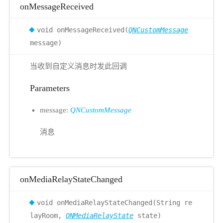
onMessageReceived
void onMessageReceived(
QNCustomMessage
message)
当收到自定义消息时发此回调
Parameters
message:
QNCustomMessage
消息
onMediaRelayStateChanged
void onMediaRelayStateChanged(String re
layRoom,
QNMediaRelayState
state)