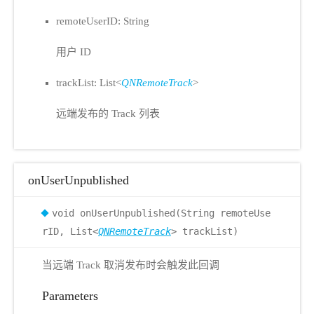
remoteUserID: String
用户 ID
trackList: List<
QNRemoteTrack
>
远端发布的 Track 列表
onUserUnpublished
void onUserUnpublished(String remoteUse
rID, List<
QNRemoteTrack
> trackList)
当远端 Track 取消发布时会触发此回调
Parameters