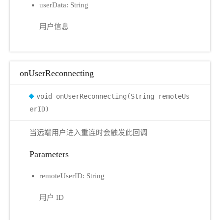
userData: String
用户信息
onUserReconnecting
void onUserReconnecting(String remoteUs
erID)
当远端用户进入重连时会触发此回调
Parameters
remoteUserID: String
用户 ID