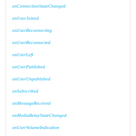
onConnectionStateChanged
onUserJoined
onUserReconnecting
onUserReconnected
onUserLeft
onUserPublished
onUserUnpublished
onSubscribed
onMessageReceived
onMediaRelayStateChanged
onUserVolumeIndication