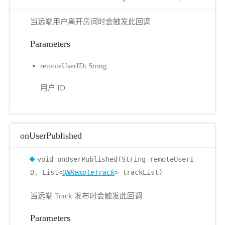
当远端用户离开房间时会触发此回调
Parameters
remoteUserID: String
用户 ID
onUserPublished
void onUserPublished(String remoteUserI
D, List<
QNRemoteTrack
> trackList)
当远端 Track 发布时会触发此回调
Parameters