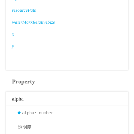
resourcePath
waterMarkRelativeSize
x
y
Property
alpha
alpha: number
透明度