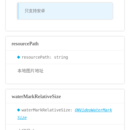
只支持安卓
resourcePath
resourcePath: string
本地图片地址
waterMarkRelativeSize
waterMarkRelativeSize:
QNVideoWaterMark
Size