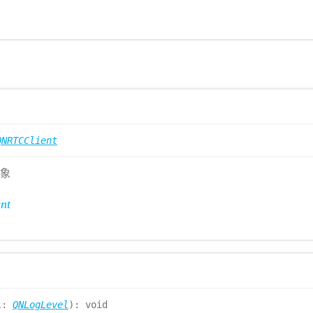
QNRTCClient
对象
nt
el:
QNLogLevel
): void