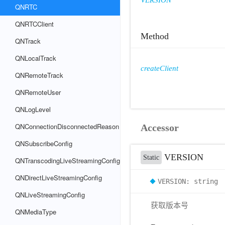
VERSION
QNRTC
QNRTCClient
Method
QNTrack
QNLocalTrack
createClient
QNRemoteTrack
QNRemoteUser
QNLogLevel
QNConnectionDisconnectedReason
Accessor
QNSubscribeConfig
VERSION
Static
QNTranscodingLiveStreamingConfig
QNDirectLiveStreamingConfig
VERSION: string
QNLiveStreamingConfig
获取版本号
QNMediaType