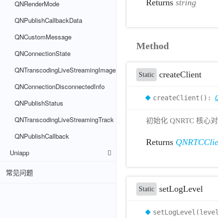
Returns
string
QNRenderMode
QNPublishCallbackData
QNCustomMessage
Method
QNConnectionState
QNTranscodingLiveStreamingImage
createClient
Static
QNConnectionDisconnectedInfo
createClient():
QNPublishStatus
QNTranscodingLiveStreamingTrack
初始化 QNRTC 核心
QNPublishCallback
Returns
QNRTCClie
Uniapp
常见问题
setLogLevel
Static
setLogLevel(lev