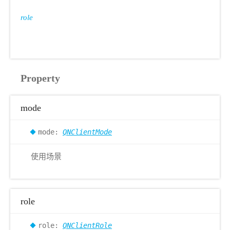
role
Property
mode
mode:
QNClientMode
使用场景
role
role:
QNClientRole