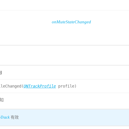
onMuteStateChanged
d
ileChanged(
QNTrackProfile
profile)
知
Track
有效