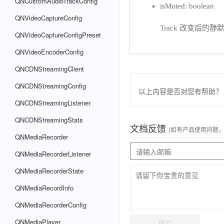
QNCustomAudioTrackConfig
isMuted: boolean
QNVideoCaptureConfig
Track 改变后的静
QNVideoCaptureConfigPreset
QNVideoEncoderConfig
QNCDNStreamingClient
QNCDNStreamingConfig
以上内容是否对您有帮助？
QNCDNStreamingListener
QNCDNStreamingStats
文档反馈
(如有产品使用问题
QNMediaRecorder
QNMediaRecorderListener
QNMediaRecorderState
QNMediaRecordInfo
QNMediaRecorderConfig
QNMediaPlayer
提交