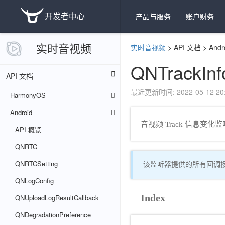
开发者中心
产品与服务
账户财务
实时音视频
实时音视频
>
API 文档
>
Andr
QNTrackInf
API 文档
最近更新时间: 2022-05-12 20:
HarmonyOS
Android
音视频 Track 信息变
API 概览
QNRTC
QNRTCSetting
该监听器提供的所有回调
QNLogConfig
Index
QNUploadLogResultCallback
QNDegradationPreference