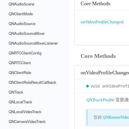
Core Methods
QNAudioScene
QNClientMode
onVideoProfileChanged
QNAudioSource
QNAudioSourceMixer
QNAudioSourceMixerListener
QNRTCClientConfig
Core Methods
QNRTCClient
QNClientRole
onVideoProfileChange
QNClientRoleResultCallback
void onVideoProf
QNTrack
QNTrackProfile
变更通
QNLocalTrack
QNLocalVideoTrack
仅对
QNRemoteVideo
QNCameraVideoTrack