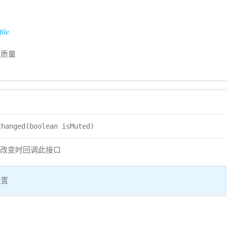
ile
频质量
Changed(boolean isMuted)
状态改变时回调此接口
设置