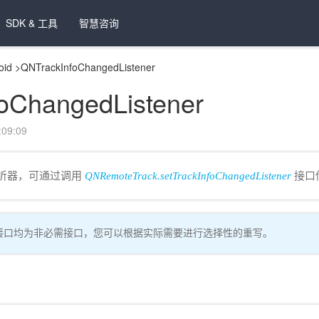
SDK & 工具
智慧咨询
oid
>
QNTrackInfoChangedListener
oChangedListener
09:09
化监听器，可通过调用
QNRemoteTrack.setTrackInfoChangedListener
接口
接口均为非必需接口，您可以根据实际需要进行选择性的重写。