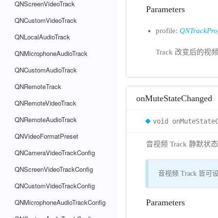
QNScreenVideoTrack
Parameters
QNCustomVideoTrack
profile:
QNTrackProf
QNLocalAudioTrack
Track 改变后的视
QNMicrophoneAudioTrack
QNCustomAudioTrack
QNRemoteTrack
onMuteStateChanged
QNRemoteVideoTrack
QNRemoteAudioTrack
void onMuteState
QNVideoFormatPreset
音视频 Track 静默
QNCameraVideoTrackConfig
QNScreenVideoTrackConfig
音视频 Track 皆可
QNCustomVideoTrackConfig
QNMicrophoneAudioTrackConfig
Parameters