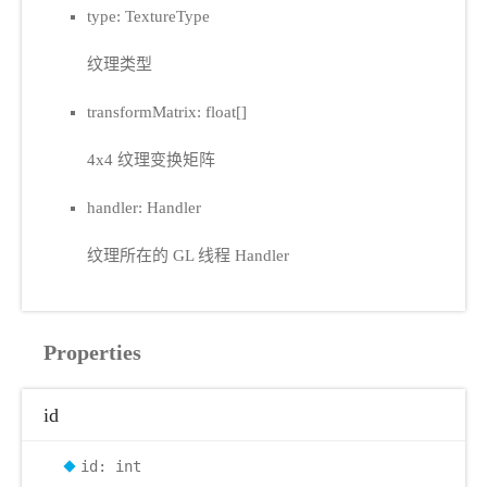
type: TextureType
纹理类型
transformMatrix: float[]
4x4 纹理变换矩阵
handler: Handler
纹理所在的 GL 线程 Handler
Properties
id
id: int