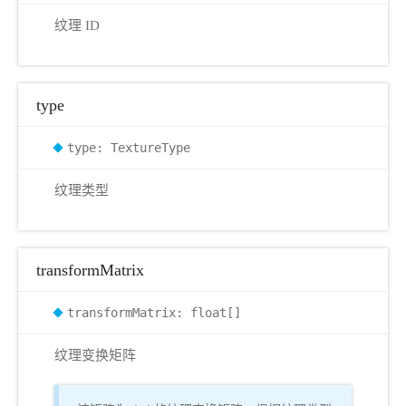
纹理 ID
type
type: TextureType
纹理类型
transformMatrix
transformMatrix: float[]
纹理变换矩阵