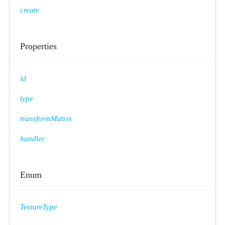
create
Properties
id
type
transformMatrix
handler
Enum
TextureType