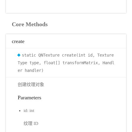
Core Methods
create
static QNTexture create(int id, Texture
Type type, float[] transformMatrix, Handl
er handler)
创建纹理对象
Parameters
id: int
纹理 ID