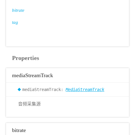
bitrate
tag
Properties
mediaStreamTrack
mediaStreamTrack:
MediaStreamTrack
音频采集源
bitrate