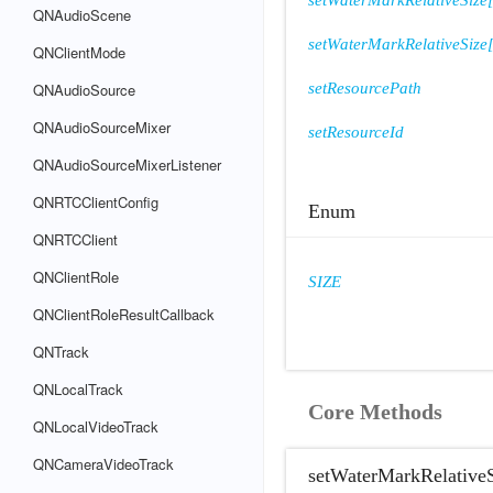
setWaterMarkRelativeSize
QNAudioScene
setWaterMarkRelativeSize
QNClientMode
QNAudioSource
setResourcePath
QNAudioSourceMixer
setResourceId
QNAudioSourceMixerListener
QNRTCClientConfig
Enum
QNRTCClient
QNClientRole
SIZE
QNClientRoleResultCallback
QNTrack
QNLocalTrack
Core Methods
QNLocalVideoTrack
QNCameraVideoTrack
setWaterMarkRelativeS