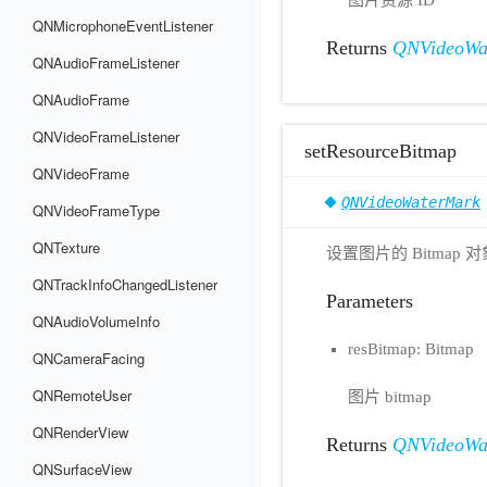
QNMicrophoneEventListener
Returns
QNVideoWa
QNAudioFrameListener
QNAudioFrame
QNVideoFrameListener
setResourceBitmap
QNVideoFrame
QNVideoWaterMark
QNVideoFrameType
QNTexture
设置图片的 Bitmap 对
QNTrackInfoChangedListener
Parameters
QNAudioVolumeInfo
resBitmap: Bitmap
QNCameraFacing
QNRemoteUser
图片 bitmap
QNRenderView
Returns
QNVideoWa
QNSurfaceView