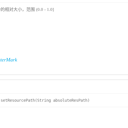
大小，范围 (0.0 - 1.0]
terMark
setResourcePath(String absoluteResPath)