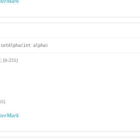
terMark
setAlpha(int alpha)
0-255]
5]
terMark