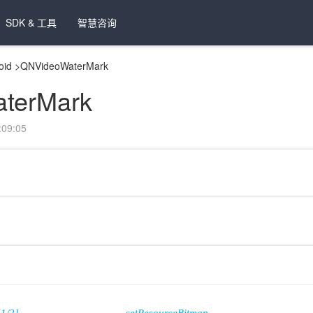
SDK & 工具
智慧咨询
oid
>
QNVideoWaterMark
terMark
09:05