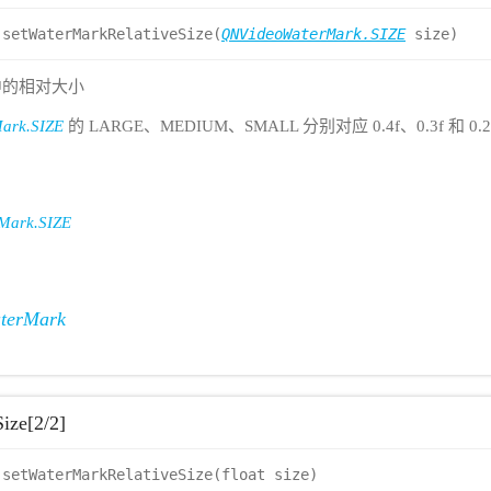
setWaterMarkRelativeSize(
QNVideoWaterMark.SIZE
size)
中的相对大小
ark.SIZE
的 LARGE、MEDIUM、SMALL 分别对应 0.4f、0.3f 和 
Mark.SIZE
terMark
ize[2/2]
setWaterMarkRelativeSize(float size)