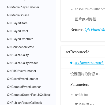
QNMediaPlayerListener
absoluteResPath: Str
QNMediaSource
图片绝对路径
QNPlayerState
Returns
QNVideoWa
QNPlayerEvent
QNPlayerEventInfo
QNConnectionState
setResourceId
QNAudioQuality
QNAudioQualityPreset
QNVideoWaterMark
QNRTCEventListener
设置图片的资源 ID
QNClientEventListener
Parameters
QNCameraEventListener
QNCameraSwitchResultCallback
resId: int
QNPublishResultCallback
图片资源 ID