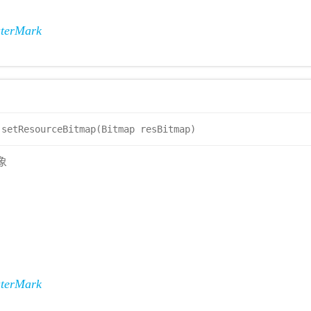
terMark
setResourceBitmap(Bitmap resBitmap)
象
terMark