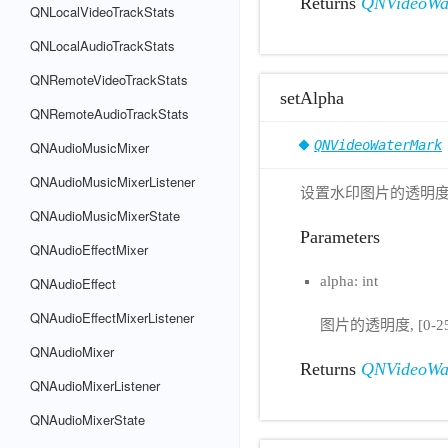
Returns
QNVideoWa
QNLocalVideoTrackStats
QNLocalAudioTrackStats
QNRemoteVideoTrackStats
setAlpha
QNRemoteAudioTrackStats
QNVideoWaterMark
QNAudioMusicMixer
QNAudioMusicMixerListener
设置水印图片的透明度, [
QNAudioMusicMixerState
Parameters
QNAudioEffectMixer
alpha: int
QNAudioEffect
QNAudioEffectMixerListener
图片的透明度, [0-25
QNAudioMixer
Returns
QNVideoWa
QNAudioMixerListener
QNAudioMixerState