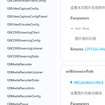
QNCustomAudioTrackConfig
设置水印图片在视频中的相对
QNVideoCaptureConfig
QNVideoCaptureConfigPreset
Parameters
QNVideoEncoderConfig
size: float
QNCDNStreamingClient
图片相对比例
QNCDNStreamingConfig
QNCDNStreamingListener
Returns
QNVideoWa
QNCDNStreamingStats
QNMediaRecorder
setResourcePath
QNMediaRecorderListener
QNMediaRecorderState
QNVideoWaterMark
QNMediaRecordInfo
设置图片的绝对路径
QNMediaRecorderConfig
Parameters
QNMediaPlayer