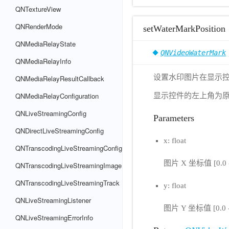
QNTextureView
QNRenderMode
setWaterMarkPosition
QNMediaRelayState
QNVideoWaterMark
QNMediaRelayInfo
设置水印图片在显示
QNMediaRelayResultCallback
QNMediaRelayConfiguration
显示控件的左上角为原点 [0
QNLiveStreamingConfig
Parameters
QNDirectLiveStreamingConfig
x: float
QNTranscodingLiveStreamingConfig
图片 X 坐标值 [0.0 -
QNTranscodingLiveStreamingImage
QNTranscodingLiveStreamingTrack
y: float
QNLiveStreamingListener
图片 Y 坐标值 [0.0 - 
QNLiveStreamingErrorInfo