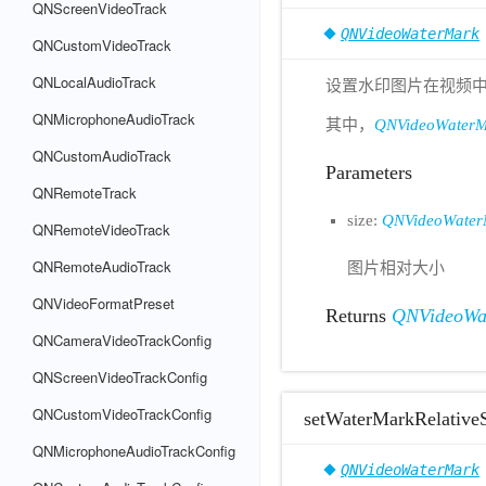
QNScreenVideoTrack
QNVideoWaterMark
QNCustomVideoTrack
QNLocalAudioTrack
设置水印图片在视频
QNMicrophoneAudioTrack
其中，
QNVideoWaterM
QNCustomAudioTrack
Parameters
QNRemoteTrack
size:
QNVideoWater
QNRemoteVideoTrack
QNRemoteAudioTrack
图片相对大小
QNVideoFormatPreset
Returns
QNVideoWa
QNCameraVideoTrackConfig
QNScreenVideoTrackConfig
QNCustomVideoTrackConfig
setWaterMarkRelativeS
QNMicrophoneAudioTrackConfig
QNVideoWaterMark