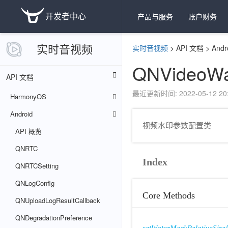
开发者中心
产品与服务
账户财务
实时音视频
实时音视频
>
API 文档
>
Andr
QNVideoWa
API 文档
最近更新时间: 2022-05-12 20:
HarmonyOS
Android
视频水印参数配置类
API 概览
QNRTC
Index
QNRTCSetting
QNLogConfig
Core Methods
QNUploadLogResultCallback
QNDegradationPreference