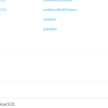
[1/2]
setResourceBitmap
[2/2]
setWaterMarkPosition
setAlpha
getAlpha
ize[1/2]