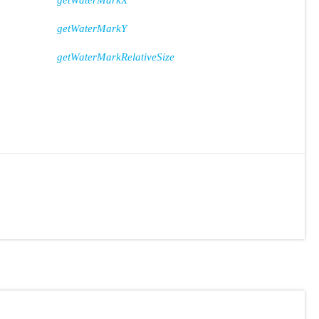
getWaterMarkX
getWaterMarkY
getWaterMarkRelativeSize