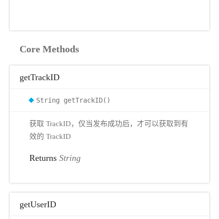
Core Methods
getTrackID
String getTrackID()
获取 TrackID，仅当发布成功后，才可以获取到有
效的 TrackID
Returns
String
getUserID