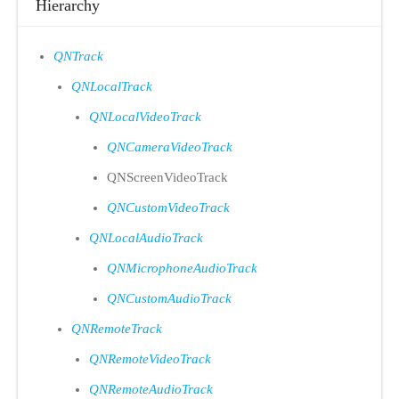
Hierarchy
QNTrack
QNLocalTrack
QNLocalVideoTrack
QNCameraVideoTrack
QNScreenVideoTrack
QNCustomVideoTrack
QNLocalAudioTrack
QNMicrophoneAudioTrack
QNCustomAudioTrack
QNRemoteTrack
QNRemoteVideoTrack
QNRemoteAudioTrack