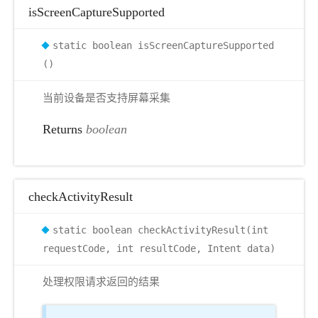
isScreenCaptureSupported
static boolean isScreenCaptureSupported
()
当前设备是否支持屏幕采集
Returns
boolean
checkActivityResult
static boolean checkActivityResult(int
requestCode, int resultCode, Intent data)
处理权限请求返回的结果