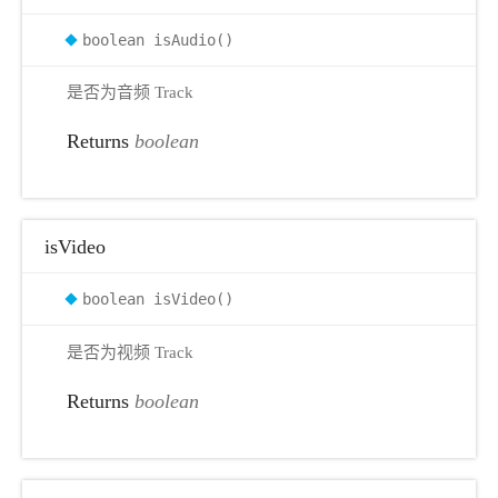
boolean isAudio()
是否为音频 Track
Returns
boolean
isVideo
boolean isVideo()
是否为视频 Track
Returns
boolean