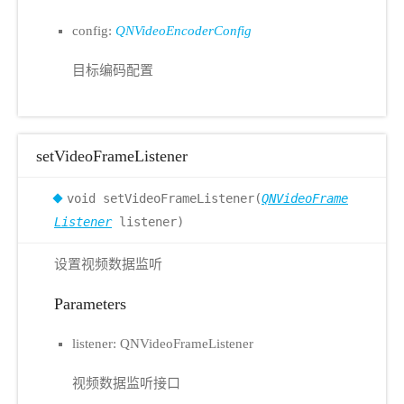
config:
QNVideoEncoderConfig
目标编码配置
setVideoFrameListener
void setVideoFrameListener(
QNVideoFrame
Listener
listener)
设置视频数据监听
Parameters
listener: QNVideoFrameListener
视频数据监听接口