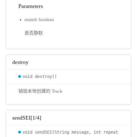
Parameters
muted: boolean
是否静默
destroy
void destroy()
销毁本地创建的 Track
sendSEI[1/4]
void sendSEI(String message, int repeat