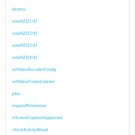
destroy
sendSEI[1/4]
sendSEI[2/4]
sendSEI[3/4]
sendSEI[4/4]
setVideoEncoderConfig
setVideoFrameListener
play
requestPermission
isScreenCaptureSupported
checkActivityResult