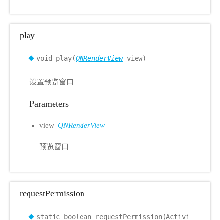
play
void play(
QNRenderView
view)
设置预览窗口
Parameters
view:
QNRenderView
预览窗口
requestPermission
static boolean requestPermission(Activi