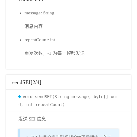
message: String
消息内容
repeatCount: int
重复次数，-1 为每一帧都发送
sendSEI[2/4]
void sendSEI(String message, byte[] uui
d, int repeatCount)
发送 SEI 信息