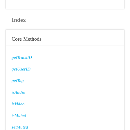
Index
Core Methods
getTrackID
getUserID
getTag
isAudio
isVideo
isMuted
setMuted