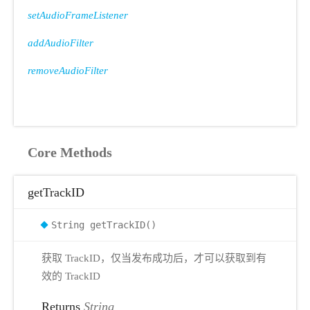
setAudioFrameListener
addAudioFilter
removeAudioFilter
Core Methods
getTrackID
String getTrackID()
获取 TrackID，仅当发布成功后，才可以获取到有
效的 TrackID
Returns
String