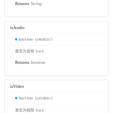
Returns
String
isAudio
boolean isAudio()
是否为音频 Track
Returns
boolean
isVideo
boolean isVideo()
是否为视频 Track