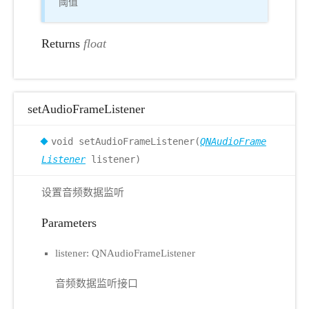
阈值
Returns
float
setAudioFrameListener
void setAudioFrameListener(
QNAudioFrame
Listener
listener)
设置音频数据监听
Parameters
listener: QNAudioFrameListener
音频数据监听接口