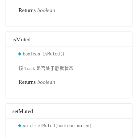
Returns
boolean
isMuted
boolean isMuted()
该 Track 是否处于静默状态
Returns
boolean
setMuted
void setMuted(boolean muted)