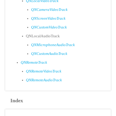
QNLocalVideoTrack
QNCameraVideoTrack
QNScreenVideoTrack
QNCustomVideoTrack
QNLocalAudioTrack
QNMicrophoneAudioTrack
QNCustomAudioTrack
QNRemoteTrack
QNRemoteVideoTrack
QNRemoteAudioTrack
Index