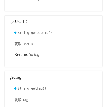
getUserID
String getUserID()
获取 UserID
Returns
String
getTag
String getTag()
获取 Tag