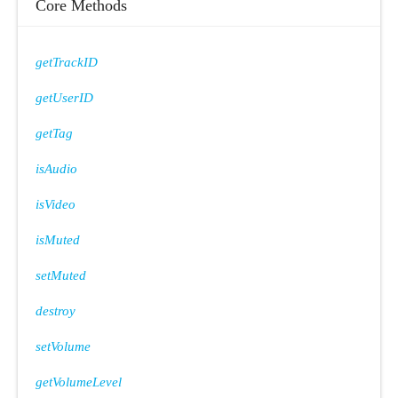
Core Methods
getTrackID
getUserID
getTag
isAudio
isVideo
isMuted
setMuted
destroy
setVolume
getVolumeLevel