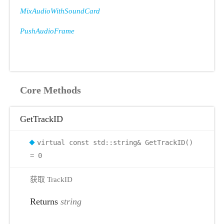
MixAudioWithSoundCard
PushAudioFrame
Core Methods
GetTrackID
virtual const std::string& GetTrackID()
= 0
获取 TrackID
Returns
string
r