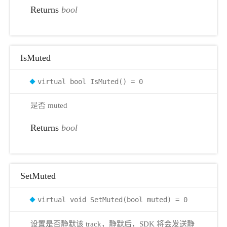
Returns
bool
IsMuted
virtual bool IsMuted() = 0
是否 muted
Returns
bool
SetMuted
virtual void SetMuted(bool muted) = 0
设置是否静默该 track，静默后，SDK 将会发送静