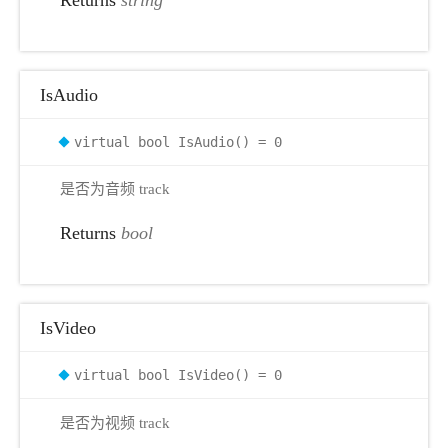
IsAudio
virtual bool IsAudio() = 0
是否为音频 track
Returns
bool
IsVideo
virtual bool IsVideo() = 0
是否为视频 track