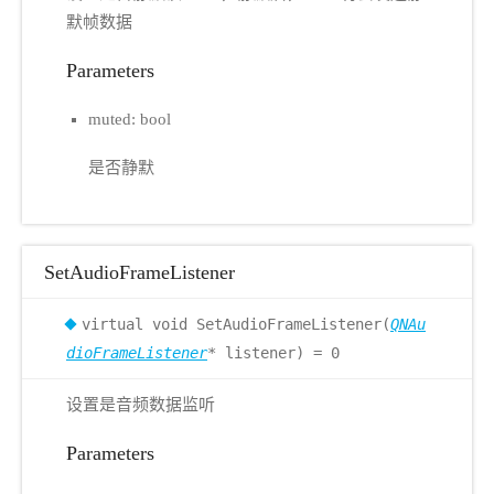
默帧数据
Parameters
muted: bool
是否静默
SetAudioFrameListener
virtual void SetAudioFrameListener(
QNAu
dioFrameListener
* listener) = 0
设置是音频数据监听
Parameters