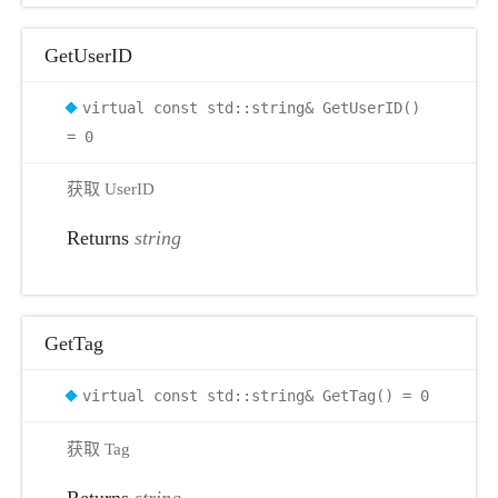
GetUserID
virtual const std::string& GetUserID()
= 0
获取 UserID
Returns
string
GetTag
virtual const std::string& GetTag() = 0
获取 Tag
Returns
string