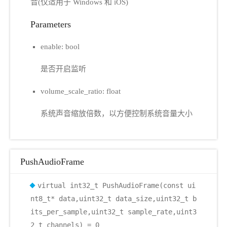
音(仅适用于 Windows 和 iOS)
Parameters
enable: bool
是否开启监听
volume_scale_ratio: float
系统声音缩放倍数，以方便控制系统音量大小
PushAudioFrame
virtual int32_t PushAudioFrame(const ui
nt8_t* data,uint32_t data_size,uint32_t b
its_per_sample,uint32_t sample_rate,uint3
2_t channels) = 0