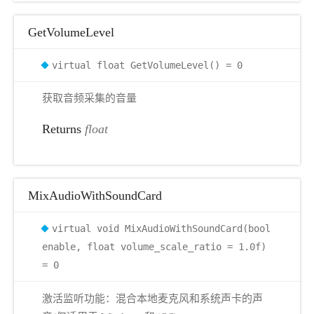
GetVolumeLevel
virtual float GetVolumeLevel() = 0
获取音频采集的音量
Returns
float
MixAudioWithSoundCard
virtual void MixAudioWithSoundCard(bool
enable, float volume_scale_ratio = 1.0f)
= 0
激活监听功能：混合本地麦克风和系统声卡的声