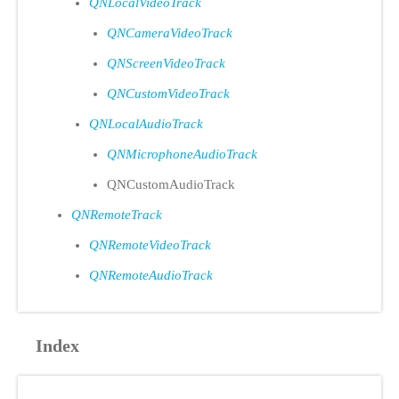
QNLocalVideoTrack
QNCameraVideoTrack
QNScreenVideoTrack
QNCustomVideoTrack
QNLocalAudioTrack
QNMicrophoneAudioTrack
QNCustomAudioTrack
QNRemoteTrack
QNRemoteVideoTrack
QNRemoteAudioTrack
Index