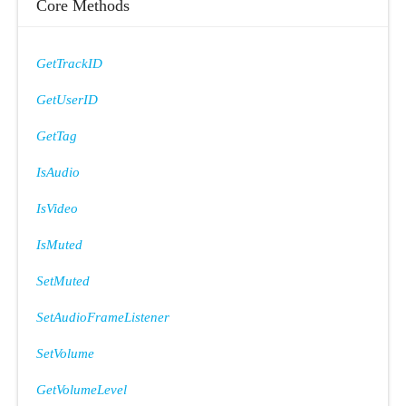
Core Methods
GetTrackID
GetUserID
GetTag
IsAudio
IsVideo
IsMuted
SetMuted
SetAudioFrameListener
SetVolume
GetVolumeLevel