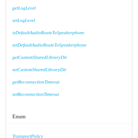
getLogLevel
setLogLevel
isDefaultAudioRouteToSpeakerphone
setDefaultAudioRouteToSpeakerphone
getCustomSharedLibraryDir
setCustomSharedLibraryDir
getReconnectionTimeout
setReconnectionTimeout
Enum
TransportPolicy