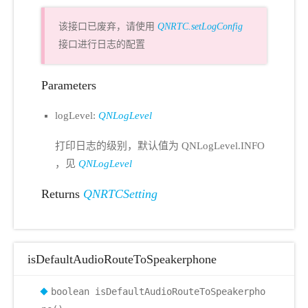
该接口已废弃，请使用
QNRTC.setLogConfig
接口进行日志的配置
Parameters
logLevel:
QNLogLevel
打印日志的级别，默认值为 QNLogLevel.INFO
，见
QNLogLevel
Returns
QNRTCSetting
isDefaultAudioRouteToSpeakerphone
boolean isDefaultAudioRouteToSpeakerpho