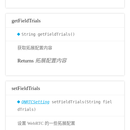
getFieldTrials
String getFieldTrials()
获取拓展配置内容
Returns
拓展配置内容
setFieldTrials
QNRTCSetting
setFieldTrials(String fiel
dTrials)
设置 WebRTC 的一些拓展配置