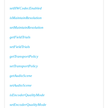
setHWCodecEnabled
isMaintainResolution
setMaintainResolution
getFieldTrials
setFieldTrials
getTransportPolicy
setTransportPolicy
getAudioScene
setAudioScene
isEncoderQualityMode
setEncoderQualityMode