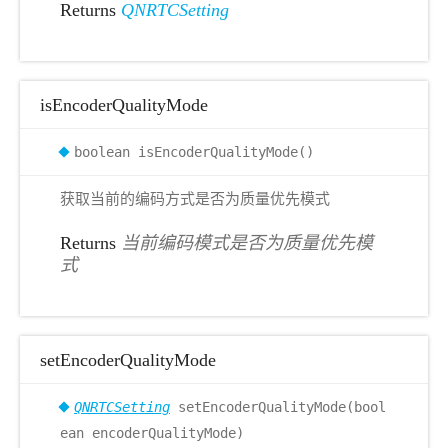
Returns
QNRTCSetting
isEncoderQualityMode
boolean isEncoderQualityMode()
获取当前的编码方式是否为质量优先模式
Returns
当前编码模式是否为质量优先模
式
setEncoderQualityMode
QNRTCSetting
setEncoderQualityMode(bool
ean encoderQualityMode)