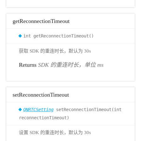
getReconnectionTimeout
int getReconnectionTimeout()
获取 SDK 的重连时长，默认为 30s
Returns
SDK 的重连时长，单位 ms
setReconnectionTimeout
QNRTCSetting
setReconnectionTimeout(int
reconnectionTimeout)
设置 SDK 的重连时长，默认为 30s