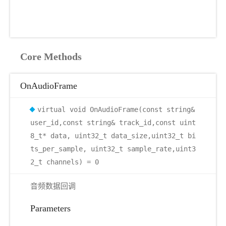
Core Methods
OnAudioFrame
virtual void OnAudioFrame(const string&
user_id,const string& track_id,const uint
8_t* data, uint32_t data_size,uint32_t bi
ts_per_sample, uint32_t sample_rate,uint3
2_t channels) = 0
音频数据回调
Parameters