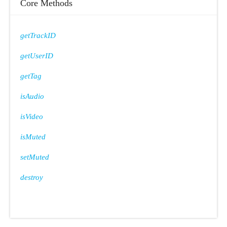
Core Methods
getTrackID
getUserID
getTag
isAudio
isVideo
isMuted
setMuted
destroy