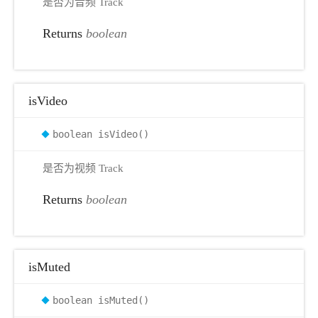
是否为音频 Track
Returns
boolean
isVideo
boolean isVideo()
是否为视频 Track
Returns
boolean
isMuted
boolean isMuted()