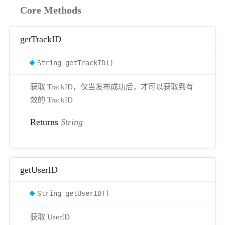
Core Methods
getTrackID
String getTrackID()
获取 TrackID，仅当发布成功后，才可以获取到有
效的 TrackID
Returns
String
getUserID
String getUserID()
获取 UserID