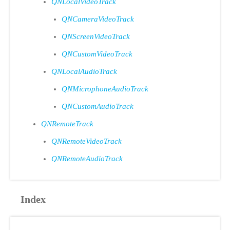
QNLocalVideoTrack
QNCameraVideoTrack
QNScreenVideoTrack
QNCustomVideoTrack
QNLocalAudioTrack
QNMicrophoneAudioTrack
QNCustomAudioTrack
QNRemoteTrack
QNRemoteVideoTrack
QNRemoteAudioTrack
Index