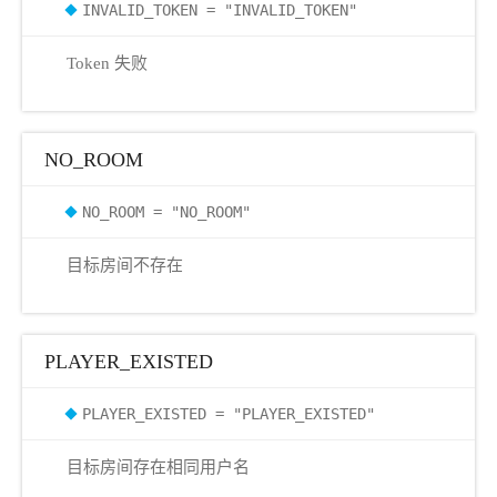
INVALID_TOKEN = "INVALID_TOKEN"
Token 失败
NO_ROOM
NO_ROOM = "NO_ROOM"
目标房间不存在
PLAYER_EXISTED
PLAYER_EXISTED = "PLAYER_EXISTED"
目标房间存在相同用户名