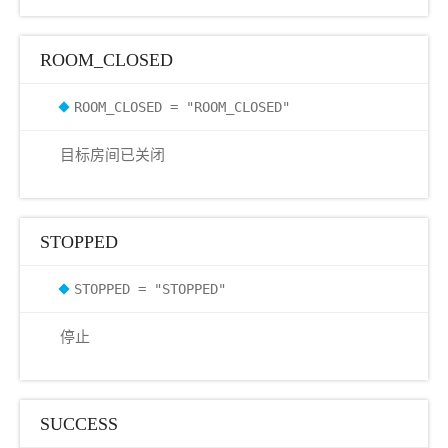
ROOM_CLOSED
ROOM_CLOSED = "ROOM_CLOSED"
目标房间已关闭
STOPPED
STOPPED = "STOPPED"
停止
k
SUCCESS