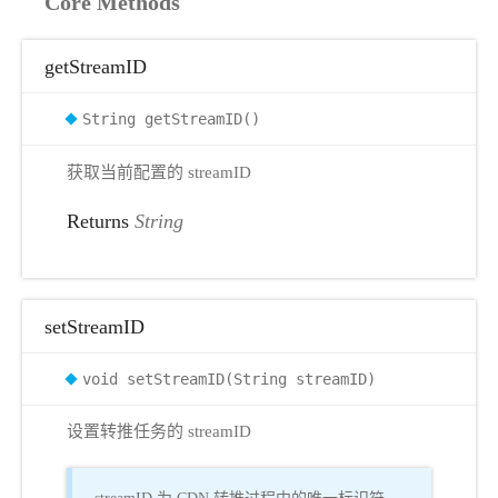
Core Methods
getStreamID
String getStreamID()
获取当前配置的 streamID
Returns
String
setStreamID
void setStreamID(String streamID)
设置转推任务的 streamID