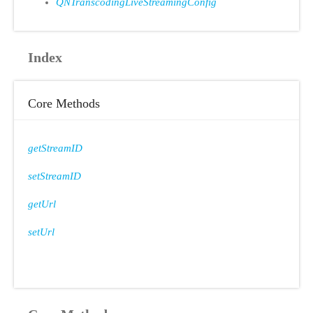
QNTranscodingLiveStreamingConfig
Index
Core Methods
getStreamID
setStreamID
getUrl
setUrl