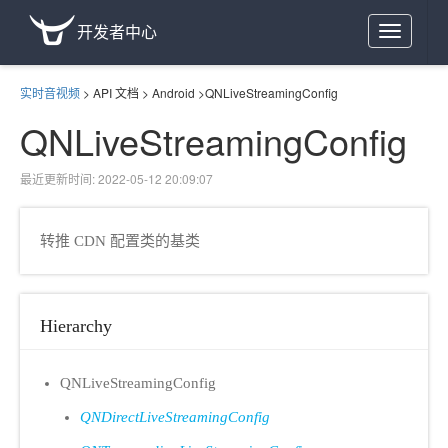
开发者中心
Toggle
navigation
实时音视频
>
API 文档
>
Android
>
QNLiveStreamingConfig
QNLiveStreamingConfig
最近更新时间: 2022-05-12 20:09:07
转推 CDN 配置类的基类
Hierarchy
QNLiveStreamingConfig
QNDirectLiveStreamingConfig