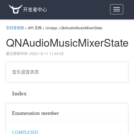
开发者中心
Toggle
navigation
实时音视频
>
API 文档
>
Uniapp
>
QNAudioMusicMixerState
QNAudioMusicMixerState
最近更新时间: 2023-12-11 11:44:33
音乐混音状态
Index
Enumeration member
COMPLETED