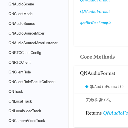
QNAudioFormat
QNAudioScene
QNAudioFormat
QNClientMode
QNAudioSource
getBitsPerSample
QNAudioSourceMixer
QNAudioSourceMixerListener
QNRTCClientConfig
Core Methods
QNRTCClient
QNClientRole
QNAudioFormat
QNClientRoleResultCallback
QNAudioFormat()
QNTrack
无参构造方法
QNLocalTrack
QNLocalVideoTrack
Returns
QNAudioFo
QNCameraVideoTrack