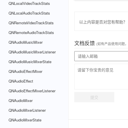
QNLocalVideoTrackStats
QNLocalAudioTrackStats
以上内容是否对您有帮助？
QNRemoteVideoTrackStats
QNRemoteAudioTrackStats
文档反馈
QNAudioMusicMixer
(如有产品使用问题
QNAudioMusicMixerListener
QNAudioMusicMixerState
QNAudioEffectMixer
QNAudioEffect
QNAudioEffectMixerListener
提交
QNAudioMixer
QNAudioMixerListener
QNAudioMixerState