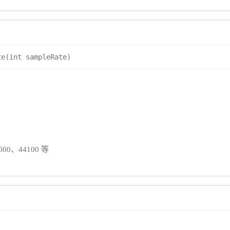
te(int sampleRate)
0、44100 等
)