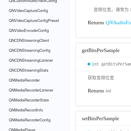
QNCustomAudioTrackConfig
音频位宽，通常为 1
QNVideoCaptureConfig
QNVideoCaptureConfigPreset
Returns
QNAudioFo
QNVideoEncoderConfig
QNCDNStreamingClient
getBitsPerSample
QNCDNStreamingConfig
QNCDNStreamingListener
int getBitsPerSa
QNCDNStreamingStats
获取音频位宽
QNMediaRecorder
QNMediaRecorderListener
Returns
int
QNMediaRecorderState
QNMediaRecordInfo
setBitsPerSample
QNMediaRecorderConfig
QNMediaPlayer