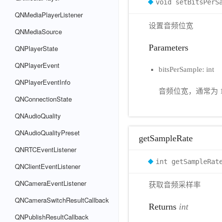
void setBitsPerS
QNMediaPlayerListener
设置音频位宽
QNMediaSource
Parameters
QNPlayerState
QNPlayerEvent
bitsPerSample: int
QNPlayerEventInfo
音频位宽，通常为 1
QNConnectionState
QNAudioQuality
QNAudioQualityPreset
getSampleRate
QNRTCEventListener
int getSampleRat
QNClientEventListener
QNCameraEventListener
获取音频采样率
QNCameraSwitchResultCallback
Returns
int
QNPublishResultCallback