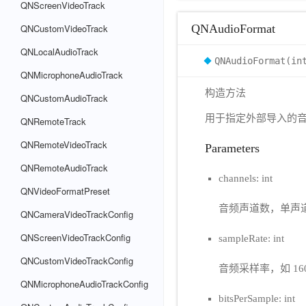
QNScreenVideoTrack
QNAudioFormat
QNCustomVideoTrack
QNLocalAudioTrack
QNAudioFormat(in
QNMicrophoneAudioTrack
构造方法
QNCustomAudioTrack
用于指定外部导入的
QNRemoteTrack
QNRemoteVideoTrack
Parameters
QNRemoteAudioTrack
channels: int
QNVideoFormatPreset
音频声道数，单声道(
QNCameraVideoTrackConfig
QNScreenVideoTrackConfig
sampleRate: int
QNCustomVideoTrackConfig
音频采样率，如 1600
QNMicrophoneAudioTrackConfig
bitsPerSample: int