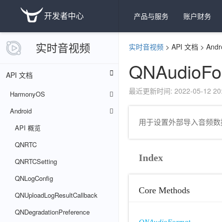
开发者中心
产品与服务
账户财务
实时音视频
实时音视频
>
API 文档
>
Andr
QNAudioFo
API 文档
最近更新时间: 2022-05-12 20:
HarmonyOS
Android
用于设置外部导入音频数
API 概览
QNRTC
Index
QNRTCSetting
QNLogConfig
Core Methods
QNUploadLogResultCallback
QNDegradationPreference