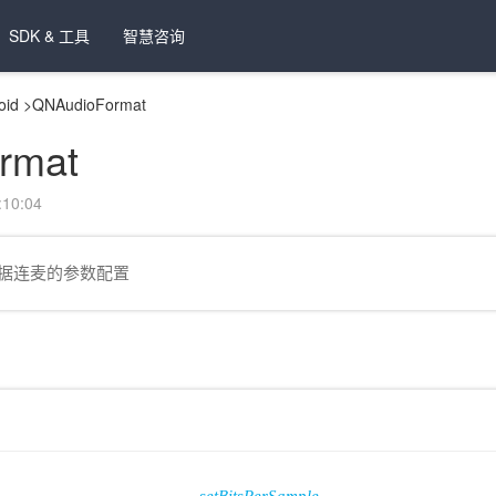
SDK & 工具
智慧咨询
oid
>
QNAudioFormat
rmat
10:04
据连麦的参数配置