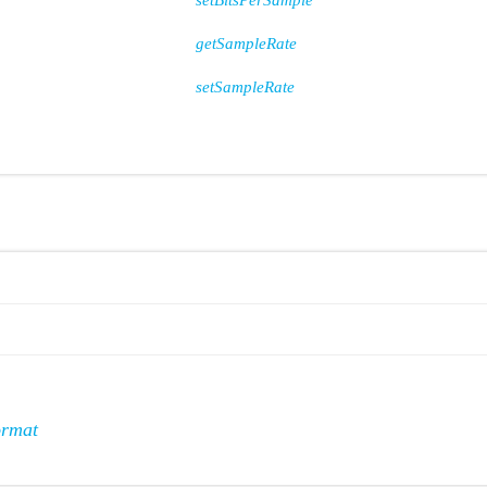
setBitsPerSample
getSampleRate
setSampleRate
rmat