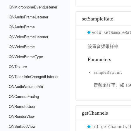
QNMicrophoneEventListener
QNAudioFrameListener
setSampleRate
QNAudioFrame
void setSampleRa
QNVideoFrameListener
QNVideoFrame
设置音频采样率
QNVideoFrameType
Parameters
QNTexture
sampleRate: int
QNTrackInfoChangedListener
音频采样率，如 1600
QNAudioVolumeInfo
QNCameraFacing
QNRemoteUser
getChannels
QNRenderView
QNSurfaceView
int getChannels(