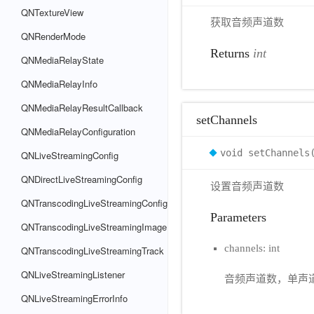
QNTextureView
获取音频声道数
QNRenderMode
Returns
int
QNMediaRelayState
QNMediaRelayInfo
QNMediaRelayResultCallback
setChannels
QNMediaRelayConfiguration
void setChannels
QNLiveStreamingConfig
QNDirectLiveStreamingConfig
设置音频声道数
QNTranscodingLiveStreamingConfig
Parameters
QNTranscodingLiveStreamingImage
channels: int
QNTranscodingLiveStreamingTrack
QNLiveStreamingListener
音频声道数，单声道(
QNLiveStreamingErrorInfo