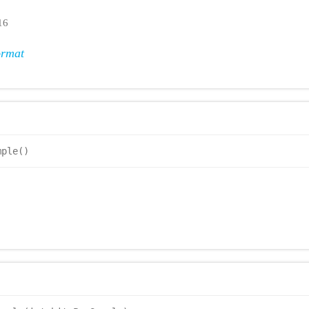
6
rmat
mple()