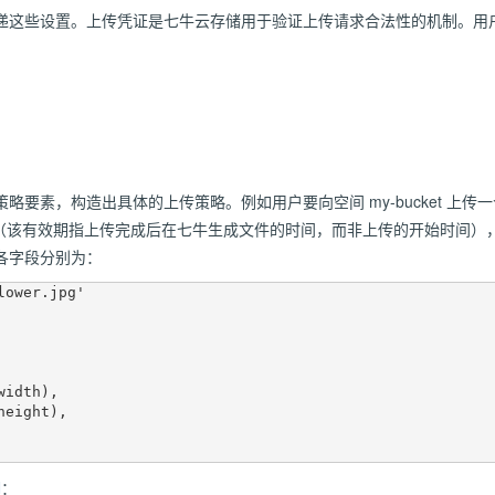
递这些设置。上传凭证是
七牛云存储
用于验证上传请求合法性的机制。用
素，构造出具体的上传策略。例如用户要向空间 my-bucket 上传一个名为 
00:00（该有效期指上传完成后在
七牛
生成文件的时间，而非上传的开始时间）
各字段分别为：
ower.jpg'

N
：