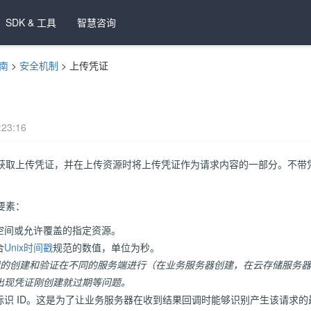
SDK & 工具
智慧咨询
南
>
安全机制
>
上传凭证
23:16
取上传凭证，并在上传资源时将上传凭证作为请求内容的一部分。不带凭证
要素：
空间或允许覆盖的指定资源。
合
Unix时间戳
规范的数值，单位为秒。
时间戳的创建和验证在不同的服务端进行（在业务服务器创建，在
云存储
服务器
出现凭证刚创建就过期等问题。
标识 ID。这是为了让业务服务器在收到结果回调时能够识别产生该请求的