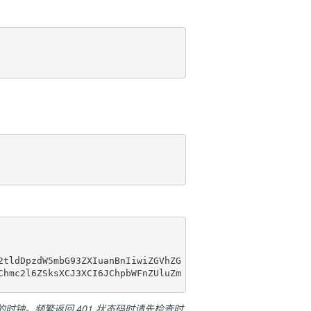
2tldDpzdW5mbG93ZXIuanBnIiwiZGVhZG
Chmc2l6ZSksXCJ3XCI6JChpbWFnZUluZm
钟。频繁返回 401 状态码时请先检查时