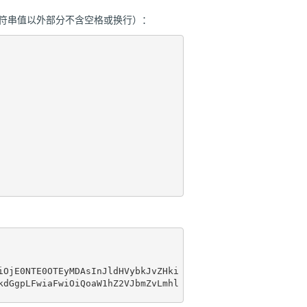
字符串值以外部分不含空格或换行）：
iOjE0NTE0OTEyMDAsInJldHVybkJvZHki
kdGgpLFwiaFwiOiQoaW1hZ2VJbmZvLmhl