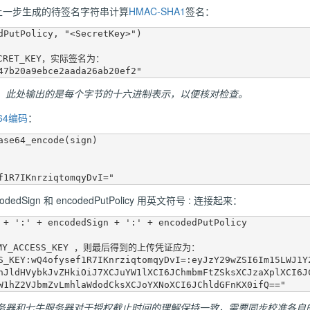
上一步生成的待签名字符串计算
HMAC-SHA1
签名：
dPutPolicy, "<SecretKey>")

ECRET_KEY，实际签名为：

，此处输出的是每个字节的十六进制表示，以便核对检查。
64编码
：
ase64_encode(sign)

odedSign 和 encodedPutPolicy 用英文符号 : 连接起来：
 + ':' + encodedSign + ':' + encodedPutPolicy

 MY_ACCESS_KEY ，则最后得到的上传凭证应为：

S_KEY:wQ4ofysef1R7IKnrziqtomqyDvI=:eyJzY29wZSI6Im15LWJ1Y
nJldHVybkJvZHkiOiJ7XCJuYW1lXCI6JChmbmFtZSksXCJzaXplXCI6J
务器和
七牛
服务器对于授权截止时间的理解保持一致，需要同步校准各自的时