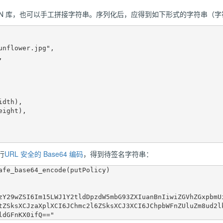
ON 库，也可以手工拼接字符串。序列化后，应得到如下形式的字符串（
行
URL 安全的 Base64 编码
，得到待签名字符串：
afe_base64_encode(putPolicy)

zY29wZSI6Im15LWJ1Y2tldDpzdW5mbG93ZXIuanBnIiwiZGVhZGxpbmU
tZSksXCJzaXplXCI6JChmc2l6ZSksXCJ3XCI6JChpbWFnZUluZm8ud2l