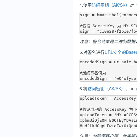
4.使用
访问密钥（AK/SK）
对
sign = hmac_sha1(encode
#假设 SecretKey 为 MY_S
注意：签名结果是二进制数据
5.对签名进行
URL安全的Base
encodedSign = urlsafe_b
#最终签名值为：

6.将
访问密钥（AK/SK）
、enc
uploadToken = AccessKey
#假设用户的 AccessKey 为
uploadToken = "MY_ACCES
xpbmUiOjE0NTE0OTEyMDAsI
注意：为确保客户端、业务服