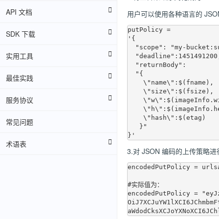
API 文档
用户可以使用各种语言的 JS
putPolicy = 

SDK 下载
'{

  "scope": "my-bucket:sunflower.jpg",

实用工具
  "deadline":1451491200,

  "returnBody":

  "{

最佳实践
    \"name\":$(fname),

    \"size\":$(fsize),

服务协议
    \"w\":$(imageInfo.width),

    \"h\":$(imageInfo.height),

    \"hash\":$(etag)

常见问题
   }"

术语表
3.对 JSON 编码的上传策略进
encodedPutPolicy = urls
#实际值为：

encodedPutPolicy = "eyJ
OiJ7XCJuYW1lXCI6JChmbmF