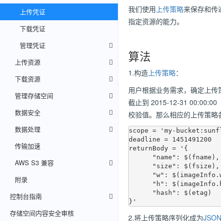
我们使用
上传策略
来保存和传
上传凭证
指定资源的能力。
下载凭证
管理凭证
算法
上传资源
1.构造
上传策略
：
下载资源
用户根据业务需求，确定上传策略要
管理存储空间
截止到 2015-12-31 00:
数据安全
校验值。那么相应的上传策略
数据处理
scope = 'my-bucket:sunfl
deadline = 1451491200

传输加速
returnBody = '{

      "name": $(fname),

AWS S3 兼容
      "size": $(fsize),

      "w": $(imageInfo.width),

附录
      "h": $(imageInfo.height),

      "hash": $(etag)

控制台指南
存储空间内容安全审核
2.将上传策略序列化成为
JSO