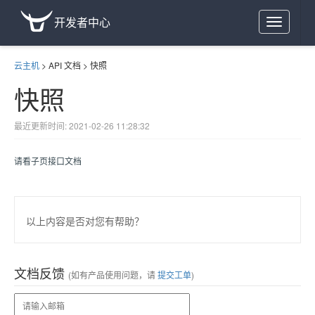
开发者中心
Toggle
navigation
云主机
>
API 文档
>
快照
快照
最近更新时间: 2021-02-26 11:28:32
请看子页接口文档
以上内容是否对您有帮助？
文档反馈
(如有产品使用问题，请
提交工单
)