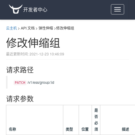
开发者中心
Toggle
navigation
云主机
>
API 文档
>
弹性伸缩
>
修改伸缩组
修改伸缩组
最近更新时间: 2021-12-23 10:46:09
请求路径
/v1/ess/group/:id
PATCH
请求参数
是
否
必
名称
类型
位置
须
描述