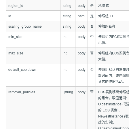
region_id
string
body
是
地域 ID
id
string
path
是
伸缩组 ID
scaling_group_name
string
body
否
伸缩组名称
min_size
int
body
否
伸缩组内ECS实例
小值。
max_size
int
body
否
伸缩组内ECS实例
大值。
default_cooldown
int
body
否
伸缩组默认的冷却
却时间内，该伸缩
其它的伸缩活动。
removal_policies
[]string
body
否
ECS实例移出伸缩
的集合。取值范围
OldestInstance 
的 ECS 实例),
NewestInstance 
建的实例),
OldestScalingConfi