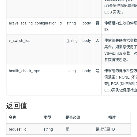
(取最早伸缩配置创
ECS 实例)。
active_scaling_configuration_id
string
body
否
伸缩组内生效的伸
ID。
v_switch_ids
[]string
body
否
伸缩组关联虚拟交换
集合。如果您使用
VSwitchIds参数，VS
参数将被忽略。
health_check_type
string
body
是
伸缩组的健康检查
值范围：NONE (
查), ECS (对伸缩
ECS实例做健康检查
返回值
名称
类型
是否必须
描述
request_id
string
是
请求记录 ID