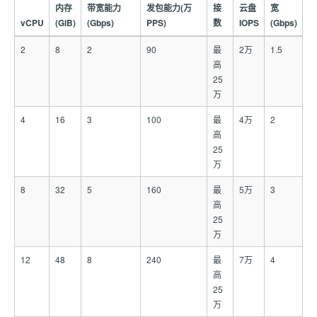
内存
带宽能力
发包能力(万
接
云盘
宽
vCPU
(GiB)
(Gbps)
PPS)
数
IOPS
(Gbps)
2
8
2
90
最
2万
1.5
高
25
万
4
16
3
100
最
4万
2
高
25
万
8
32
5
160
最
5万
3
高
25
万
12
48
8
240
最
7万
4
高
25
万