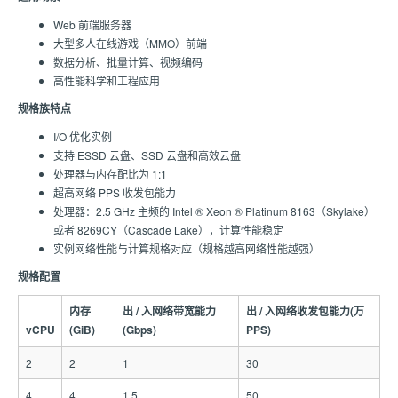
Web 前端服务器
大型多人在线游戏（MMO）前端
数据分析、批量计算、视频编码
高性能科学和工程应用
规格族特点
I/O 优化实例
支持 ESSD 云盘、SSD 云盘和高效云盘
处理器与内存配比为 1:1
超高网络 PPS 收发包能力
处理器：2.5 GHz 主频的 Intel ® Xeon ® Platinum 8163（Skylake）
或者 8269CY（Cascade Lake），计算性能稳定
实例网络性能与计算规格对应（规格越高网络性能越强）
规格配置
内存
出 / 入网络带宽能力
出 / 入网络收发包能力(万
vCPU
(GiB)
(Gbps)
PPS)
2
2
1
30
4
4
1.5
50