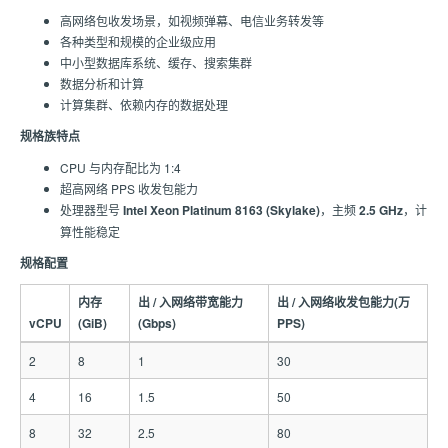
高网络包收发场景，如视频弹幕、电信业务转发等
各种类型和规模的企业级应用
中小型数据库系统、缓存、搜索集群
数据分析和计算
计算集群、依赖内存的数据处理
规格族特点
CPU 与内存配比为 1:4
超高网络 PPS 收发包能力
处理器型号
Intel Xeon Platinum 8163 (Skylake)
，主频
2.5 GHz
，计
算性能稳定
规格配置
内存
出 / 入网络带宽能力
出 / 入网络收发包能力(万
vCPU
(GiB)
(Gbps)
PPS)
2
8
1
30
4
16
1.5
50
8
32
2.5
80