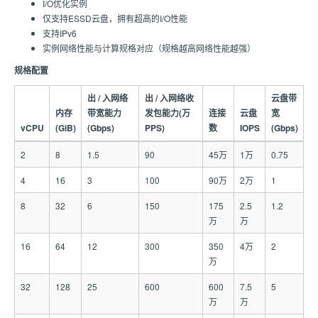
I/O优化实例
仅支持ESSD云盘，拥有超高的I/O性能
支持IPv6
实例网络性能与计算规格对应（规格越高网络性能越强）
规格配置
出 / 入网络
出 / 入网络收
云盘带
内存
带宽能力
发包能力(万
连接
云盘
宽
vCPU
(GiB)
(Gbps)
PPS)
数
IOPS
(Gbps)
2
8
1.5
90
45万
1万
0.75
4
16
3
100
90万
2万
1
8
32
6
150
175
2.5
1.2
万
万
16
64
12
300
350
4万
2
万
32
128
25
600
600
7.5
5
万
万