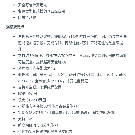
安全可信计算场景
各种类型和规模的企业级应用
区块链场景
规格族特点
依托第三代神龙架构，提供稳定可预期的超高性能。同时通过芯片快
速路径加速手段，完成存储、网络性能以及计算稳定性的数量级提
升。
支持vTPM特性，依托TPM/TCM芯片，实现从服务器到实例的启动链
可信度量，提供超高安全能力。
处理器与内存配比为1:2
处理器：采用第三代Intel® Xeon®可扩展处理器（Ice Lake），基频
2.7 GHz，全核睿频3.5 GHz，计算性能稳定
支持开启或关闭超线程配置
I/O优化实例
仅支持ESSD云盘
小规格实例存储I/O性能具备突发能力
实例存储I/O性能与计算规格对应（规格越高存储I/O性能越强）
支持IPv6
超高网络PPS收发包能力
小规格实例网络性能具备突发能力