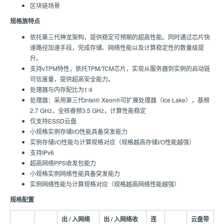
区块链场景
规格族特点
依托第三代神龙架构，提供稳定可预期的超高性能。同时通过芯片快
速路径加速手段，完成存储、网络性能以及计算稳定性的数量级提
升。
支持vTPM特性，依托TPM/TCM芯片，实现从服务器到实例的启动链
可信度量，提供超高安全能力。
处理器与内存配比为1:4
处理器：采用第三代Intel® Xeon®可扩展处理器（Ice Lake），基频
2.7 GHz，全核睿频3.5 GHz，计算性能稳定
仅支持ESSD云盘
小规格实例存储I/O性能具备突发能力
实例存储I/O性能与计算规格对应（规格越高存储I/O性能越强）
支持IPv6
超高网络PPS收发包能力
小规格实例网络性能具备突发能力
实例网络性能与计算规格对应（规格越高网络性能越强）
规格配置
出 / 入网络
出 / 入网络收
连
云盘带