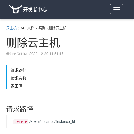
开发者中心
Toggle
navigation
云主机
>
API 文档
>
实例
>
删除云主机
删除云主机
最近更新时间: 2020-12-29 11:51:15
请求路径
请求参数
返回值
请求路径
/v1/vm/instance/:instance_id
DELETE