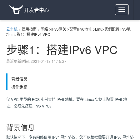
开发者中心
Toggle
navigation
云主机
>
使用指南
>
网络
>
IPv6网关
>
配置IPv6地址
>
Linux实例配置IPv6地
址
>
步骤1：搭建IPv6 VPC
步骤1：搭建IPv6 VPC
最近更新时间: 2021-01-13 11:15:27
背景信息
操作步骤
仅 VPC 类型的 ECS 实例支持 IPv6 地址。要在 Linux 实例上配置 IPv6 地
址，必须先搭建 IPv6 VPC。
背景信息
默认情况下，专有网络使用 IPv4 寻址协议。您可以根据需要开通 IPv6 寻址协