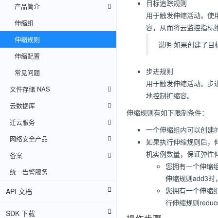
目标追踪规则
产品简介
用于触发伸缩活动。使
伸缩组
容，从而将云监控指标
伸缩规则
说明 如果创建了
伸缩配置
步进规则
常见问题
用于触发伸缩活动。步
文件存储 NAS
地控制扩缩容。
云数据库
伸缩规则有如下限制条件：
迁云服务
一个伸缩组内可以创建
网络安全产品
如果执行伸缩规则后，
机实例数量，保证弹性
备案
您拥有一个伸缩组asg
统一告警服务
伸缩规则add3
您拥有一个伸缩组asg
API 文档
行伸缩规则redu
SDK 下载