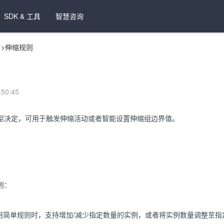
SDK & 工具
智慧咨询
>
伸缩规则
50:45
型决定，可用于触发伸缩活动或者智能设置伸缩组边界值。
则：
用简单规则时，支持增加/减少指定数量的实例，或者将实例数量调整至指