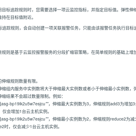
用目标追踪规则时，您需要选择一项云监控指标，并指定目标值。弹性伸
维持在目标值附近。
目标追踪规则，会自动创建一项关联报警任务，只能由该报警任务执行目标
进规则是基于云监控报警服务的分段扩缩容策略，在简单规则的基础上增
的伸缩规则数量有限。
伸缩组内服务中实例数将大于伸缩最大实例数或者小于伸缩最小实例数，
伸缩结果不会超过数量限制。例如：
-bp19ik2u5w7esjcu
**
，伸缩最大实例数为3，伸缩规则add3为增加
时，仅会增加1台云主机实例。
-bp19ik2u5w7esjcu
**
，伸缩最小实例数为2，伸缩规则reduce2为
ce2时，仅会减少1台云主机实例。