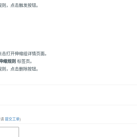
规则，点击触发按钮。
点击打开伸缩组详情页面。
伸缩规则
标签页。
规则，点击删除按钮。
，请
提交工单
)