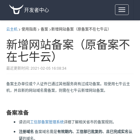
开发者中心
Toggle
navigation
云主机
>
使用指南
>
备案
>
新增网站备案（原备案不在七牛云）
新增网站备案（原备案不
在七牛云）
最近更新时间: 2021-02-05 16:08:34
备案主办单位或个人证件已通过其他服务商有过成功备案。现使用七牛云主
机，并且新的网站域名需备案，则需在七牛云新增网站备案。
备案准备
请访问
工信部备案管理系统
详细了解相关省市的备案规则。
注册域名
备案域名需是
有效期内、工信部已批复的、且已完成实名认
证
的域名。