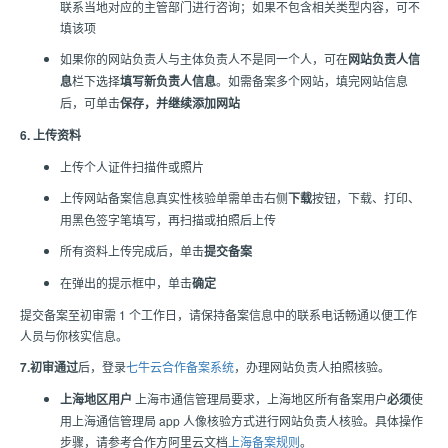
联系当地对应的主管部门进行咨询；如果不包含相关类型内容，可不
填该项
如果你的网站负责人与主体负责人不是同一个人，可在
网站负责人信
息
栏下选择
填写新负责人信息
。如需备案多个网站，填完网站信息
后，可单击
保存，并继续添加网站
6. 上传资料
上传个人证件扫描件或照片
上传网站备案信息真实性核验单需单击右侧
下载
按钮，下载、打印、
用黑色签字笔填写，再扫描或拍照后上传
所有资料上传完成后，单击
提交备案
在弹出的提示框中，单击
确定
提交备案至初审需 1 个工作日，请保持备案信息中的联系电话畅通以便工作
人员与你核实信息。
7.初审通过
后，登录
七牛云合作备案系统
，办理网站负责人拍照核验。
上海地区用户
上海市通信管理局要求，上海地区所有备案用户
必须
使
用上海通信管理局 app 人像核验方式进行网站负责人核验。具体操作
步骤，请参考合作方阿里云文档
上海备案规则
。