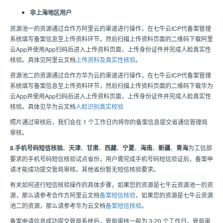
非上海地区用户
资源池一的资源通过合作方阿里云的渠道进行操作，在七牛云ICP代备案管理
系统填写备案信息至上传资料环节，然后扫描上传资料页面的二维码下载阿里
云App并使用App扫码后进入上传资料页面，上传身份证件并完成人脸真实性
核验。具体见阿里云文档
上传资料及真实性核验
。
资源池二的资源通过合作方华为云的渠道进行操作，在七牛云ICP代备案管理
系统填写备案信息至上传资料环节，然后扫描上传资料页面的二维码下载华为
云App并使用App扫码后进入上传资料页面，上传身份证件并完成人脸真实性
核验。具体见华为云文档
人脸识别真实校验
照片通过审核后，我们会在 1 个工作日内将你的备案信息提交省通信管理局
审核。
8.手机号码短信核验
。
天津
、
甘肃
、
西藏
、
宁夏
、
海南
、
新疆
、
青海
为工信部
要求的手机号码短信核验试点省份，用户需完成手机号码短信验证后，备案申
请才能成功提交管局审核。其他省份暂无短信核验要求。
有关如何进行短信核验操作的具体步骤，如果您的资源是七牛云资源池一的资
源，那么请参考合作方阿里云文档
备案短信核验
，如果您的资源是七牛云资源
池二的资源，那么请参考华为云文档
备案短信核验
。
备案申请信息成功提交管局系统后，管局审核一般为 3-20 个工作日。管局审