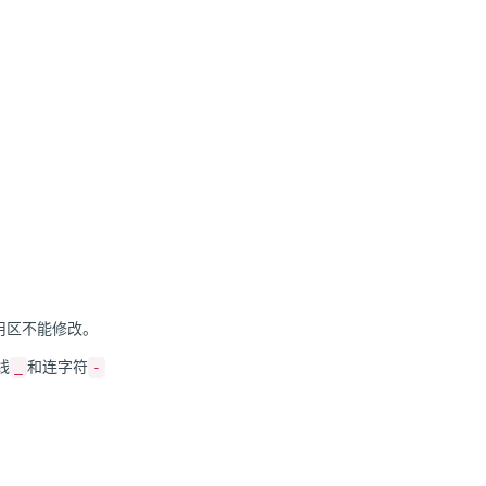
用区不能修改。
线
和连字符
_
-