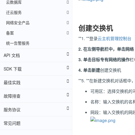
云数据库
迁云服务
网络安全产品
创建交换机
备案
**1. **登录
云主机管理控制台
统一告警服务
2.
在左侧导航栏中，单击
网络
API 文档
3.
单击目标专有网络的
操作
栏
SDK 下载
4.
单击
新建
创建交换机
**5. **在新建交换机对话框
最佳实践
可用区：选择交换机的
故障排查
名称：输入交换机的名称
服务协议
网段：输入交换机的网
常见问题