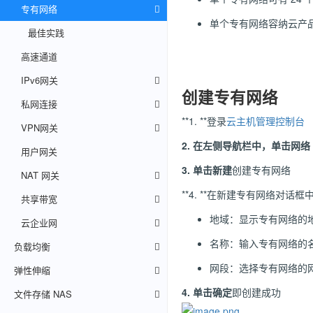
专有网络
单个专有网络容纳云产品数
最佳实践
高速通道
IPv6网关
创建专有网络
私网连接
**1. **登录
云主机管理控制台
VPN网关
2.
在左侧导航栏中，单击
网络
用户网关
3.
单击
新建
创建专有网络
NAT 网关
**4. **在新建专有网络对话
共享带宽
地域：显示专有网络的
云企业网
名称：输入专有网络的名
负载均衡
网段：选择专有网络的
弹性伸缩
4.
单击
确定
即创建成功
文件存储 NAS