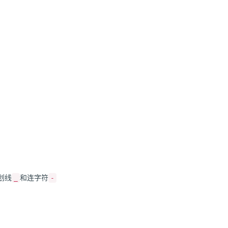
划线
和连字符
_
-