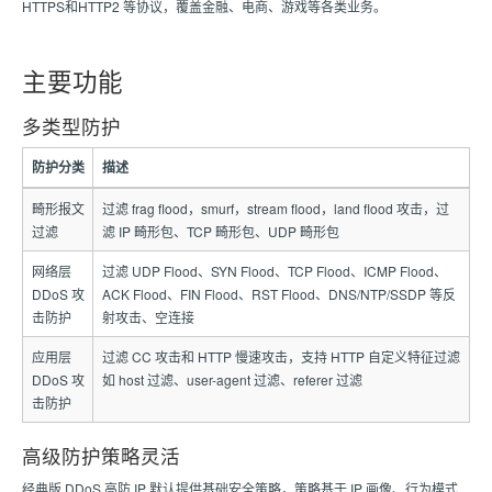
HTTPS和HTTP2 等协议，覆盖金融、电商、游戏等各类业务。
主要功能
多类型防护
防护分类
描述
畸形报文
过滤 frag flood，smurf，stream flood，land flood 攻击，过
过滤
滤 IP 畸形包、TCP 畸形包、UDP 畸形包
网络层
过滤 UDP Flood、SYN Flood、TCP Flood、ICMP Flood、
DDoS 攻
ACK Flood、FIN Flood、RST Flood、DNS/NTP/SSDP 等反
击防护
射攻击、空连接
应用层
过滤 CC 攻击和 HTTP 慢速攻击，支持 HTTP 自定义特征过滤
DDoS 攻
如 host 过滤、user-agent 过滤、referer 过滤
击防护
高级防护策略灵活
经典版 DDoS 高防 IP 默认提供基础安全策略，策略基于 IP 画像、行为模式