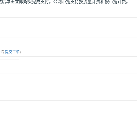
然后单击
立即购买
完成支付。公网带宽支持按流量计费和按带宽计费。
，请
提交工单
)