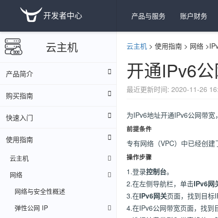
开发者中心
产品与服务
账户财务
云主机
云主机
>
使用指南
>
网络
>
I
开通IPv6
产品简介
最近更新时间: 2020-11-26 16:
购买指南
为IPv6地址开通IPv6公网带
快速入门
前提条件
使用指南
专有网络（VPC）中已经创建
操作步骤
云主机
1.登录
控制台
。
网络
2.在左侧导航栏，单击
IPv6网
网络与安全性概述
3.在
IPv6网关
页面，找到目标I
弹性公网 IP
4.在IPv6公网带宽页面，找到