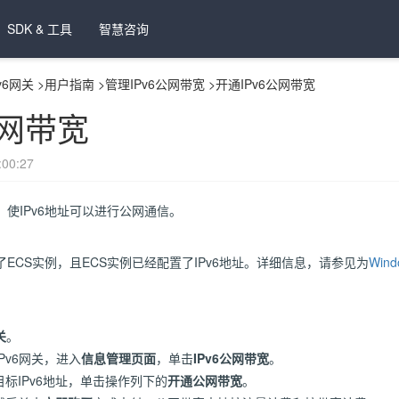
SDK & 工具
智慧咨询
Pv6网关
>
用户指南
>
管理IPv6公网带宽
>
开通IPv6公网带宽
公网带宽
00:27
宽，使IPv6地址可以进行公网通信。
了ECS实例，且ECS实例已经配置了IPv6地址。详细信息，请参见为
Win
关
。
Pv6网关，进入
信息管理页面
，单击
IPv6公网带宽
。
目标IPv6地址，单击操作列下的
开通公网带宽
。