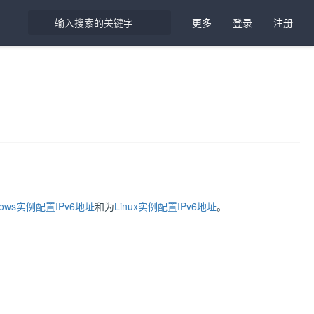
更多
登录
注册
dows实例配置IPv6地址
和为
Linux实例配置IPv6地址
。