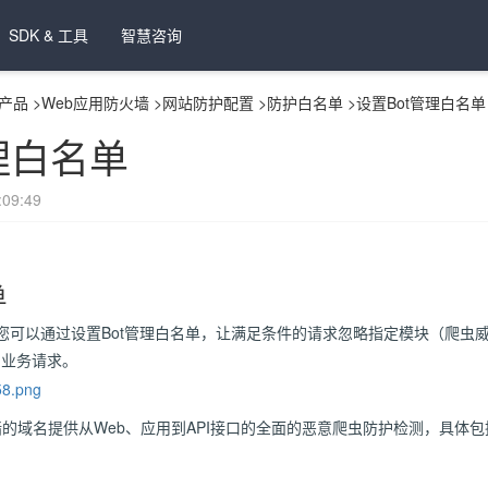
SDK & 工具
智慧咨询
产品
>
Web应用防火墙
>
网站防护配置
>
防护白名单
>
设置Bot管理白名单
理白名单
09:49
单
您可以通过设置Bot管理白名单，让满足条件的请求忽略指定模块（爬虫威
的业务请求。
火墙的域名提供从Web、应用到API接口的全面的恶意爬虫防护检测，具体