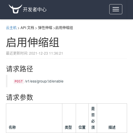
开发者中心
Toggle
navigation
云主机
>
API 文档
>
弹性伸缩
>
启用伸缩组
启用伸缩组
最近更新时间: 2021-12-23 11:36:21
请求路径
/v1/ess/group/:id/enable
POST
请求参数
是
否
必
名称
类型
位置
须
描述